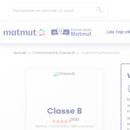
Les top vé
Accueil
Communauté Classe B
Questions/Réponses
B
e
Classe B
P
g
(
105
)
e
Berline
MERCEDES
-
6331
membres
S