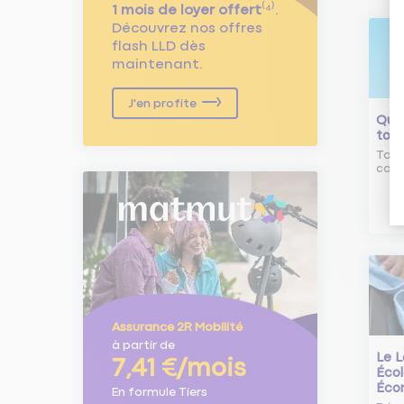
1 mois de loyer offert
⁽⁴⁾.
Découvrez nos offres
flash LLD dès
maintenant.
J'en profite
Qu'e
tour
Tout
comm
Assurance 2R Mobilité
à partir de
Le L
7,41 €/mois
Écol
Éco
En formule Tiers