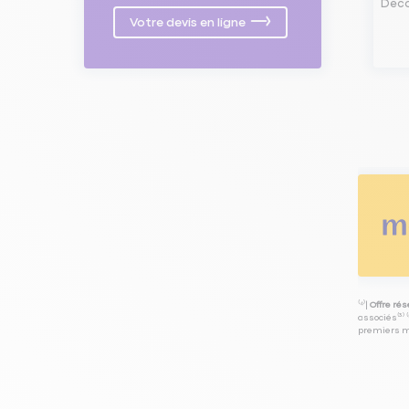
Déco
Votre devis en ligne
⁽⁴⁾|
Offre ré
associés⁽³⁾ 
premiers mo