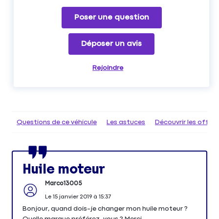
Poser une question
Déposer un avis
Rejoindre
Questions de ce véhicule
Les astuces
Découvrir les offr
Huile moteur
Marco13005
Le
15 janvier 2019
à
15:37
Bonjour, quand dois-je changer mon huile moteur ?
Quelle marque préférez-vous ? Merci