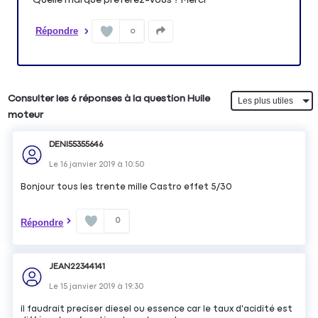
Répondre
0
Consulter les 6 réponses à la question Huile
moteur
DENI55355646
Le
16 janvier 2019
à
10:50
Bonjour tous les trente mille Castro effet 5/30
0
Répondre
JEAN22344141
Le
15 janvier 2019
à
19:30
il faudrait preciser diesel ou essence car le taux d'acidité est