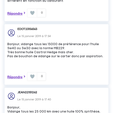
différent en fonction du carburant
0
Répondre
EDOT23156563
Le
15 janvier 2019
à
17:54
Bonjour, vidange tous les 15000 de préférence pour l'huile
5w40 ou 5w30 avec la norme MB229.
Très bonne huile Castrol Hedge mais cher.
Pas de bouchon de vidange sur le carter donc par aspiration.
0
Répondre
JEAN22151262
Le
15 janvier 2019
à
17:40
Bonjour,
Vidange tous les 25 000 km avec une huile 100% synthèse,