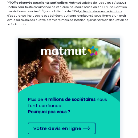
⁽⁴⁾|
Offre réservée aux clients particuliers Matmut
valable du jusqu’au 31/12/2024
inclus pour toute commande de véhicule neuf ou d’occasion en LLD, incluant les
prestations associés⁽³⁾ ⁽⁵⁾, dans la limite de 450 €,
à l’exclusion des cotisations
d’assurance incluses le cas échéant
, qui sera remboursé sous forme d’un avoir
émis au cours des quatre premiers mois de location, qui viendra en déduction de
la facturation.
Plus de
4 millions de sociétaires
nous
font confiance.
Pourquoi pas vous ?
Votre devis en ligne