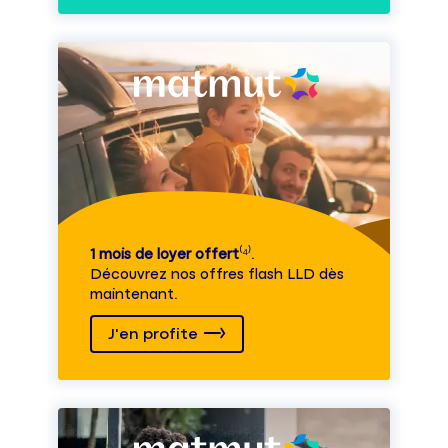
1 mois de loyer offert
⁽⁴⁾.
Découvrez nos offres flash LLD dès
maintenant.
J'en profite