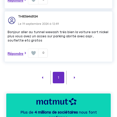
Répondre
THIE56463124
Le
19 septembre 2024
à
12:49
Bonjour aller au tunnel wewash trés bien la voiture sort nickel
plus vous avez un acces sur parking abrité avec aspi ,
souflette etc gratos
0
Répondre
1
Plus de
4 millions de sociétaires
nous font