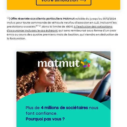
Votre simulation
⁽⁴⁾|
Offre réservée aux clients particuliers Matmut
valable du jusqu’au 31/12/2024
inclus pour toute commande de véhicule neuf ou d’occasion en LLD, incluant les
prestations associés⁽³⁾ ⁽⁵⁾, dans la limite de 450 €,
à l’exclusion des cotisations
d’assurance incluses le cas échéant
, qui sera remboursé sous forme d’un avoir
émis au cours des quatre premiers mois de location, qui viendra en déduction de
la facturation.
Plus de
4 millions de sociétaires
nous
font confiance.
Pourquoi pas vous ?