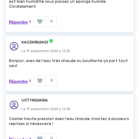
est bien humidifié vous passez un eponge humide
Cordialement
0
Répondre
KACZ43562423
Le
19 septembre 2024
à
13:25
Bonjour, avec de l'eau très chaude ou bouillante ça part tout
seul
0
Répondre
UCTT45264336
Le
19 septembre 2024
à
12:58
Casher haute pression avec l'eau chaude, insistez à plusieurs
reprises si nécessaire !
0