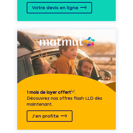
Votre devis en ligne
1 mois de loyer offert
⁽⁴⁾.
Découvrez nos offres flash LLD dès
maintenant.
J'en profite