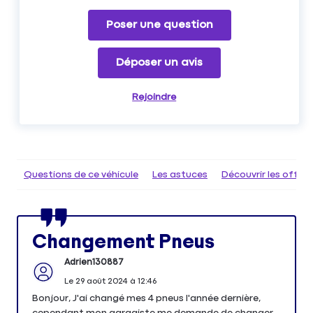
Poser une question
Déposer un avis
Rejoindre
Questions de ce véhicule
Les astuces
Découvrir les offr
Changement Pneus
Adrien130887
Le
29 août 2024
à
12:46
Bonjour, J'ai changé mes 4 pneus l'année dernière,
cependant mon garagiste me demande de changer