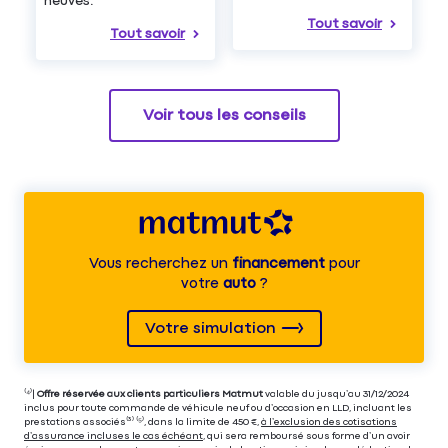
neuves.
Tout savoir
Tout savoir
Voir tous les conseils
Vous recherchez un
financement
pour
votre
auto
?
Votre simulation
⁽⁴⁾|
Offre réservée aux clients particuliers Matmut
valable du jusqu’au 31/12/2024
inclus pour toute commande de véhicule neuf ou d’occasion en LLD, incluant les
prestations associés⁽³⁾ ⁽⁵⁾, dans la limite de 450 €,
à l’exclusion des cotisations
d’assurance incluses le cas échéant
, qui sera remboursé sous forme d’un avoir