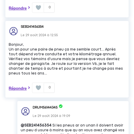
0
Répondre
SEB241456354
Le
29 août 2024
à
12:55
Bonjour,
Un an pour une paire de pneu ça me semble court... Après
tout dépend votre conduite et votre kilométrage qnnuel.
Vérifiez vos témoins d'usure mais je pense que vous devriez
changer de garagiste. Je roule sur la version V6, je le fait
chanter de temps à autre et pourtant je ne change pas mes
pneus tous les ans...
0
Répondre
DRUM56144345
Le
29 août 2024
à
19:09
@SEB241456354
Si les pneus ar on unan il doivent avoir
un peu d usure à moins que qu an vous avez changé vos