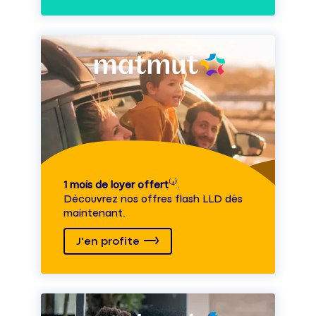
1 mois de loyer offert
⁽⁴⁾.
Découvrez nos offres flash LLD dès
maintenant.
J'en profite