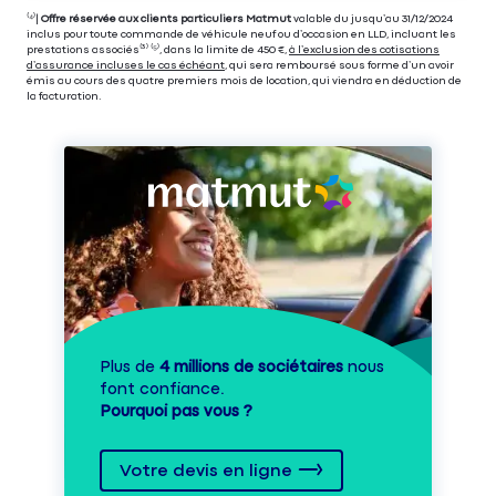
⁽⁴⁾|
Offre réservée aux clients particuliers Matmut
valable du jusqu’au 31/12/2024
inclus pour toute commande de véhicule neuf ou d’occasion en LLD, incluant les
prestations associés⁽³⁾ ⁽⁵⁾, dans la limite de 450 €,
à l’exclusion des cotisations
d’assurance incluses le cas échéant
, qui sera remboursé sous forme d’un avoir
émis au cours des quatre premiers mois de location, qui viendra en déduction de
la facturation.
Plus de
4 millions de sociétaires
nous
font confiance.
Pourquoi pas vous ?
Votre devis en ligne