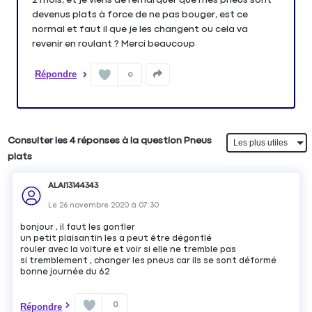
devenus plats à force de ne pas bouger, est ce
normal et faut il que je les changent ou cela va
revenir en roulant ? Merci beaucoup
Répondre
0
Consulter les 4 réponses à la question Pneus
plats
ALAI13144343
Le
26 novembre 2020
à
07:30
bonjour , il faut les gonfler
un petit plaisantin les a peut être dégonflé
rouler avec la voiture et voir si elle ne tremble pas
si tremblement , changer les pneus car ils se sont déformé
bonne journée du 62
0
Répondre