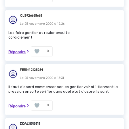
CLS926665665
Le
25 novembre 2020
à
19:26
Les faire gonfler et rouler ensuite
cordialement
0
Répondre
FERN42123254
Le
25 novembre 2020
à
15:31
Il faut d'abord commencer par les gonfler voir si il tiennent la
pression ensuite vérifier dans quel état d'usure ils sont
0
Répondre
DDAL11313515