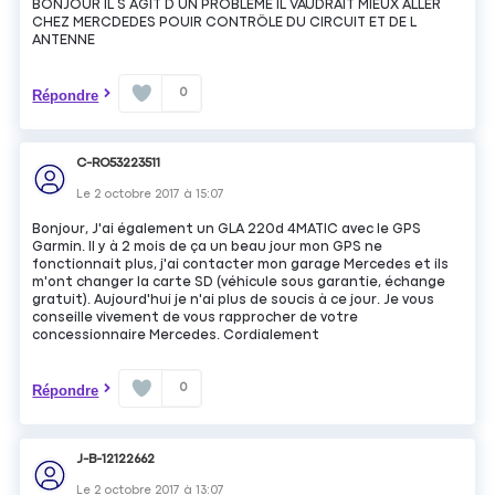
BONJOUR IL S AGIT D UN PROBLEME IL VAUDRAIT MIEUX ALLER
CHEZ MERCDEDES POUIR CONTRÖLE DU CIRCUIT ET DE L
ANTENNE
0
Répondre
C-RO53223511
Le
2 octobre 2017
à
15:07
Bonjour, J'ai également un GLA 220d 4MATIC avec le GPS
Garmin. Il y à 2 mois de ça un beau jour mon GPS ne
fonctionnait plus, j'ai contacter mon garage Mercedes et ils
m'ont changer la carte SD (véhicule sous garantie, échange
gratuit). Aujourd'hui je n'ai plus de soucis à ce jour. Je vous
conseille vivement de vous rapprocher de votre
concessionnaire Mercedes. Cordialement
0
Répondre
J-B-12122662
Le
2 octobre 2017
à
13:07