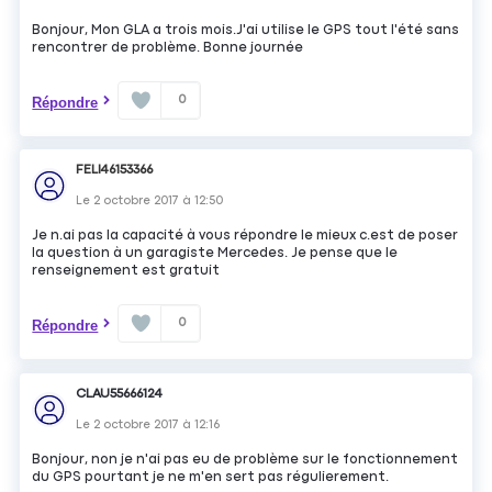
Bonjour, Mon GLA a trois mois.J'ai utilise le GPS tout l'été sans
rencontrer de problème. Bonne journée
0
Répondre
FELI46153366
Le
2 octobre 2017
à
12:50
Je n.ai pas la capacité à vous répondre le mieux c.est de poser
la question à un garagiste Mercedes. Je pense que le
renseignement est gratuit
0
Répondre
CLAU55666124
Le
2 octobre 2017
à
12:16
Bonjour, non je n'ai pas eu de problème sur le fonctionnement
du GPS pourtant je ne m'en sert pas régulierement.