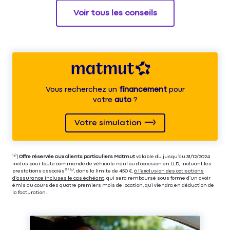
Voir tous les conseils
Vous recherchez un
financement
pour
votre
auto
?
Votre simulation
⁽⁴⁾|
Offre réservée aux clients particuliers Matmut
valable du jusqu’au 31/12/2024
inclus pour toute commande de véhicule neuf ou d’occasion en LLD, incluant les
prestations associés⁽³⁾ ⁽⁵⁾, dans la limite de 450 €,
à l’exclusion des cotisations
d’assurance incluses le cas échéant
, qui sera remboursé sous forme d’un avoir
émis au cours des quatre premiers mois de location, qui viendra en déduction de
la facturation.