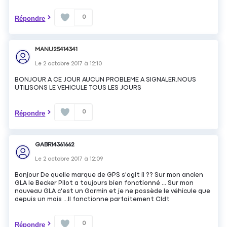
0
Répondre
MANU25414341
Le
2 octobre 2017
à
12:10
BONJOUR A CE JOUR AUCUN PROBLEME A SIGNALER.NOUS
UTILISONS LE VEHICULE TOUS LES JOURS
0
Répondre
GABR14361662
Le
2 octobre 2017
à
12:09
Bonjour De quelle marque de GPS s'agit il ?? Sur mon ancien
GLA le Becker Pilot a toujours bien fonctionné ... Sur mon
nouveau GLA c'est un Garmin et je ne possède le véhicule que
depuis un mois ...Il fonctionne parfaitement Cldt
0
Répondre