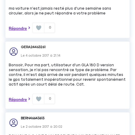
ma voiture n'est jamais resté plus d'une semaine sans
circuler, alors je ne peut répondre a votre problème
0
Répondre
GERA24463261
Le
4 octobre 2017
à
21:14
Bonsoir, Pour ma part, utilisateur d'un GLA 180 D version
sensation, je n'ai pas rencontré ce type de problème. Par
contre, il m'est déjà arrivé de voir pendant quelques minutes
le gps totalement inopérationnel pour revenir spontanément
actif après un court délai de route. Cdt.
0
Répondre
BERN46643613
Le
2 octobre 2017
à
20:02