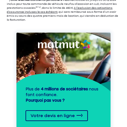
⁽⁴⁾|
Offre réservée aux clients particuliers Matmut
valable du jusqu’au 31/12/2024
inclus pour toute commande de véhicule neuf ou d’occasion en LLD, incluant les
prestations associés⁽³⁾ ⁽⁵⁾, dans la limite de 450 €,
à l’exclusion des cotisations
d’assurance incluses le cas échéant
, qui sera remboursé sous forme d’un avoir
émis au cours des quatre premiers mois de location, qui viendra en déduction de
la facturation.
Plus de
4 millions de sociétaires
nous
font confiance.
Pourquoi pas vous ?
Votre devis en ligne