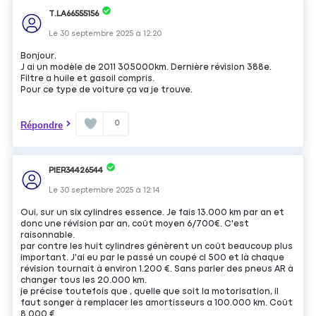
T.LA66555156
Le
30 septembre 2025
à
12:20
Bonjour.
J ai un modèle de 2011 305000km. Dernière révision 388e.
Filtre a huile et gasoil compris.
Pour ce type de voiture ça va je trouve.
0
Répondre
PIER34426544
Le
30 septembre 2025
à
12:14
Oui, sur un six cylindres essence. Je fais 13.000 km par an et
donc une révision par an, coût moyen 6/700€. C'est
raisonnable.
par contre les huit cylindres génèrent un coût beaucoup plus
important. J'ai eu par le passé un coupé cl 500 et là chaque
révision tournait à environ 1.200 €. Sans parler des pneus AR à
changer tous les 20.000 km.
je précise toutefois que , quelle que soit la motorisation, il
faut songer à remplacer les amortisseurs a 100.000 km. Coût
8.000 €