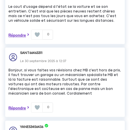
Le cout d'usage dépend d l'état se la voiture et se son
entretien. C'est vrai que les pièces neuves restent chères
mais ce n'est pas tous les jours que vous en achetez. C'est
un véhicule solide et sécurisant sur les longues distances.
0
Répondre
SANT66463311
Le
30 septembre 2025
à
12:07
Bonjour, si vous faites vos révisions chez MB c'est hors de prix,
il faut trouver un garage ou un mécanicien spécialiste MB et
là la facture est raisonnable. Surtout que ce sont des
voitures qui ont des moteurs robustes. Par contre
l'électronique est coûteuse en cas de panne mais un bon
mécanicien sera de bon conseil. Cordialement
0
Répondre
YANE53456436