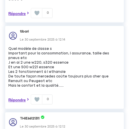
0
Répondre
tibari
Le
30 septembre 2025
à
12:14
Quel modèle de classe s
Important pour la consommation, l assurance, taille des
pneus etc
J en ai 2 une w220, s320 essence
Et une 500 w221 essence
Les 2 fonctionnent à l ethanole
De toute façon mercedes coûte toujours plus cher que
Renault ou Peugeot etc
Mais le confort et la qualité......
0
Répondre
THIE66121311
Le
30 septembre 2025
à
12:12