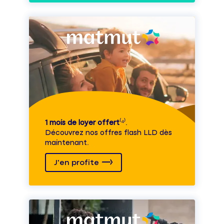
1 mois de loyer offert
⁽⁴⁾.
Découvrez nos offres flash LLD dès
maintenant.
J'en profite