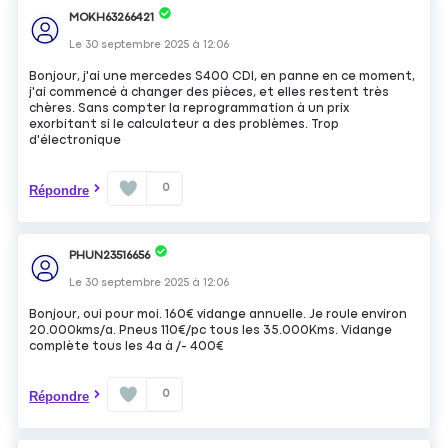
MOKH63266421
Le
30 septembre 2025
à
12:06
Bonjour, j'ai une mercedes S400 CDI, en panne en ce moment,
j'ai commencé à changer des pièces, et elles restent très
chères. Sans compter la reprogrammation à un prix
exorbitant si le calculateur a des problèmes. Trop
d'électronique
0
Répondre
PHUN23516656
Le
30 septembre 2025
à
12:06
Bonjour, oui pour moi. 160€ vidange annuelle. Je roule environ
20.000kms/a. Pneus 110€/pc tous les 35.000Kms. Vidange
complète tous les 4a à /- 400€
0
Répondre