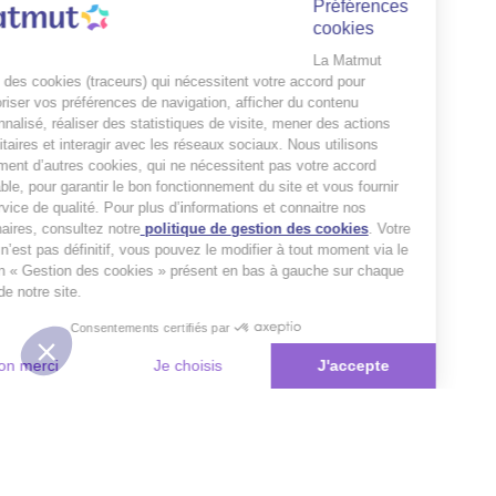
Préférences
cookies
La Matmut
utilise des cookies (traceurs) qui nécessitent votre accord pour
mémoriser vos préférences de navigation, afficher du contenu
personnalisé, réaliser des statistiques de visite, mener des actions
publicitaires et interagir avec les réseaux sociaux. Nous utilisons
également d’autres cookies, qui ne nécessitent pas votre accord
préalable, pour garantir le bon fonctionnement du site et vous fournir
un service de qualité. Pour plus d’informations et connaitre nos
partenaires, consultez notre
politique de gestion des cookies
. Votre
choix n’est pas définitif, vous pouvez le modifier à tout moment via le
bouton « Gestion des cookies » présent en bas à gauche sur chaque
page de notre site.
Consentements certifiés par
Non merci
Je choisis
J'accepte
Plateforme de Gestion du Consentement : Personnalisez vos Options
Axeptio consent
Notre plateforme vous permet d'adapter et de gérer vos paramètres de 