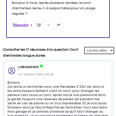
Bonjour à tous, après plusieurs années, le coût
d'entretien reste-t-il supportable pour un usage
régulier ?
Répondre
0
Consulter les 17 réponses à la question Cout
d'entretien longue durée
LOBN36341445
Le
1 octobre 2025
à
00:25
Bonjour,
Ça reste un entretien pour une Mercedes S 320 cdi, donc si
les armotisseurs lâchent c'est un coût, pour changer les
peneux c'est aussi un coût, après moi je suis passionné donc
je garde toujours une réserves de pièces qui peuvent me
servir en cas de panne ou un truc imprévisible. Et je suis aussi
bricoleur donc je fais la Majorité de l'entretien tout seul dans
mon garage et je connais d'avance ce qu'il faut changer au
bon moment, ce qui me laisse largement le temps de chercher