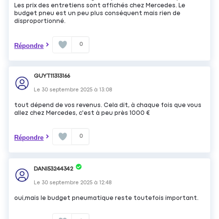
Les prix des entretiens sont affichés chez Mercedes. Le
budget pneu est un peu plus conséquent mais rien de
disproportionné.
0
Répondre
GUYT11313166
Le
30 septembre 2025
à
13:08
tout dépend de vos revenus. Cela dit, à chaque fois que vous
allez chez Mercedes, c'est à peu près 1000 €
0
Répondre
DANI53244342
Le
30 septembre 2025
à
12:48
oui,mais le budget pneumatique reste toutefois important.