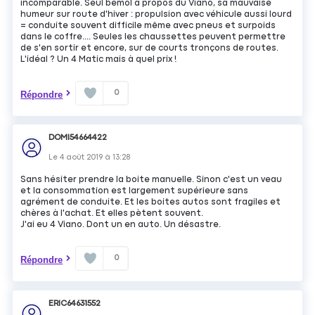
incomparable. Seul bémol à propos du Viano, sa mauvaise
humeur sur route d'hiver : propulsion avec véhicule aussi lourd
= conduite souvent difficile même avec pneus et surpoids
dans le coffre.... Seules les chaussettes peuvent permettre
de s'en sortir et encore, sur de courts tronçons de routes.
L'idéal ? Un 4 Matic mais à quel prix !
0
Répondre
DOMI54664422
Le
4 août 2019
à
13:28
Sans hésiter prendre la boite manuelle. Sinon c'est un veau
et la consommation est largement supérieure sans
agrément de conduite. Et les boites autos sont fragiles et
chères à l'achat. Et elles pètent souvent.
J'ai eu 4 Viano. Dont un en auto. Un désastre.
0
Répondre
ERIC64631552