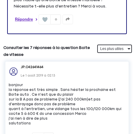
Nécessite t-elle plus d'entretien ? Merci à vous.
Répondre
0
Consulter les 7 réponses à la question Boite
de vitesse
JP.C42641464
Le
1 août 2019
à
02:13
bonjour
la réponse est très simple . Sans hésiter la prochaine est
Boite auto . Ce n'est que du plaisir
sur la B A pas de probleme (j'ai 240 000km)et pas
d'embrayage donc pas de problème
quant à l'entretien, une vidange tous les 100/120 000km qui
coûte 5 à 600 € ds une concession Merco
j'ai rien à dire de plus
salutations