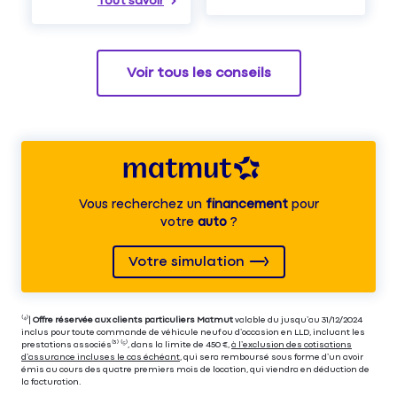
Tout savoir
Voir tous les conseils
Vous recherchez un
financement
pour
votre
auto
?
Votre simulation
⁽⁴⁾|
Offre réservée aux clients particuliers Matmut
valable du jusqu’au 31/12/2024
inclus pour toute commande de véhicule neuf ou d’occasion en LLD, incluant les
prestations associés⁽³⁾ ⁽⁵⁾, dans la limite de 450 €,
à l’exclusion des cotisations
d’assurance incluses le cas échéant
, qui sera remboursé sous forme d’un avoir
émis au cours des quatre premiers mois de location, qui viendra en déduction de
la facturation.