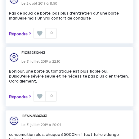
Le
2 août 2019
à
11:50
Pas de souci de boite, pas plus d'entretien qu' une boite
manuelle mais un vrai confort de conduite
0
Répondre
FIO322312443
Le
31 juillet 2019
à
22:10
Bonjour, une boîte automatique est plus fiable oui,
puisqu'elle sévère seule et ne nécessite pas plus d'entretien.
Cordialement,
0
Répondre
GENN65643613
Le
31 juillet 2019
à
20:04
consomation plus, chaque 65000km il faut faire vidange