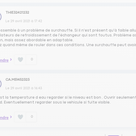
THIE32421232
Le
29 avril 2021
à
17:42
ssemble à un problème de surchauffe. Si il n'est présent qu'à faible all
ilateurs de refroidissement de l'échangeur qui sont foutus. Problème a
an, mais assez abordable en adaptable.
ez quand même de rouler dans ces conditions. Une surchauffe peut avoi
0
ndre
CA.M51452323
Le
29 avril 2021
à
16:43
est la temperature d eau regarder si le niveau est bon . Ouvrir seulement
. Eventuellement regarder sous le vehicule si fuite visible.
0
ndre