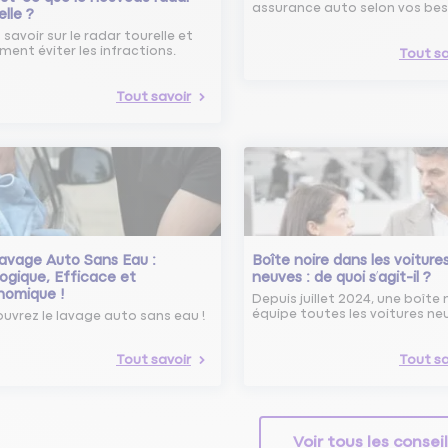
assurance auto selon vos bes
elle ?
 savoir sur le radar tourelle et
ent éviter les infractions.
Tout sa
Tout savoir
avage Auto Sans Eau :
Boîte noire dans les voiture
ogique, Efficace et
neuves : de quoi s’agit-il ?
nomique !
Depuis juillet 2024, une boîte 
équipe toutes les voitures ne
uvrez le lavage auto sans eau !
Tout savoir
Tout sa
Voir tous les consei