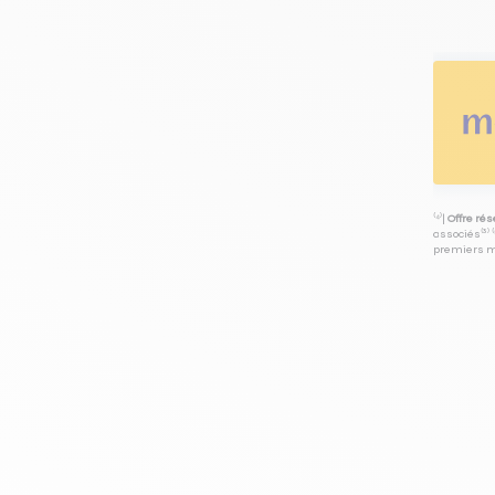
⁽⁴⁾|
Offre ré
associés⁽³⁾ 
premiers mo