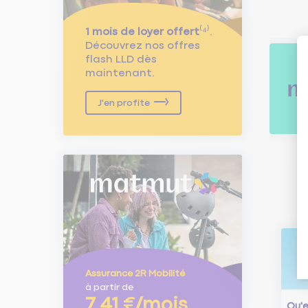
1 mois de loyer offert
⁽⁴⁾.
Découvrez nos offres
flash LLD dès
maintenant.
J'en profite
Assurance 2R Mobilité
à partir de
7,41 €/mois
Qu'e