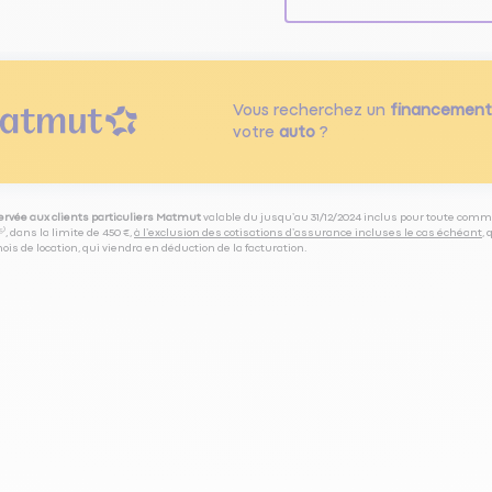
Vous recherchez un
financement
votre
auto
?
servée aux clients particuliers Matmut
valable du jusqu’au 31/12/2024 inclus pour toute comm
⁽⁵⁾, dans la limite de 450 €,
à l’exclusion des cotisations d’assurance incluses le cas échéant
,
is de location, qui viendra en déduction de la facturation.