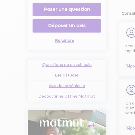
Poser une question
Consul
Déposer un avis
Rejoindre
Il fa
rapi
Questions de ce véhicule
Répo
Les astuces
Avis de ce véhicule
Découvrir les offres Matmut
On a 
allez
venti
Répo