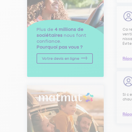
Plus de
4 millions de
Ca re
vent
sociétaires
nous font
niss
confiance.
Évit
Pourquoi pas vous ?
Répo
Votre devis en ligne
Si c 
chaud
Répo