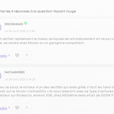
ter les 4 réponses à la question Voyant rouge
ERIC51434613
Le
30 avril 2021
à
11:46
ut vérifier rapidement le niveau de liquide de refroidissement et ne pa ro
de, se rendre chez Nissan ou un garagiste compétent.
0
ndre
NATH65415531
Le
29 avril 2021
à
19:26
eu ce souci, le moteur d un des ventilllo qui avais grillé, il faut les fair
 voir sur le forum « notre350z » ils vous aideront avec ce type d astuc
lateur sur Rockauto, environ 50€, chez NISSAN le devis était de 1500€ !!!
0
ndre