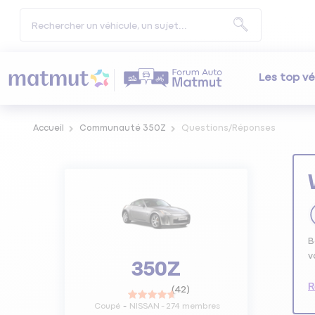
Les top vé
Accueil
Communauté 350Z
Questions/Réponses
B
v
350Z
R
(
42
)
Coupé
NISSAN
-
274
membres