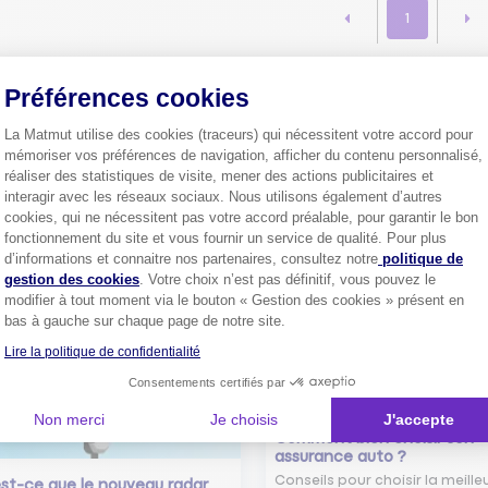
1
Préférences cookies
Plus de
4 millions de sociétaire
La Matmut utilise des cookies (traceurs) qui nécessitent votre accord pour
confiance.
mémoriser vos préférences de navigation, afficher du contenu personnalisé,
Pourquoi pas vous ?
réaliser des statistiques de visite, mener des actions publicitaires et
interagir avec les réseaux sociaux. Nous utilisons également d’autres
cookies, qui ne nécessitent pas votre accord préalable, pour garantir le bon
fonctionnement du site et vous fournir un service de qualité. Pour plus
Axeptio consent
d’informations et connaitre nos partenaires, consultez notre
politique de
Découvrez les
conseils
gestion des cookies
. Votre choix n’est pas définitif, vous pouvez le
modifier à tout moment via le bouton « Gestion des cookies » présent en
bas à gauche sur chaque page de notre site.
Lire la politique de confidentialité
Consentements certifiés par
Non merci
Je choisis
J'accepte
Comment bien choisir son
assurance auto ?
Conseils pour choisir la meille
st-ce que le nouveau radar