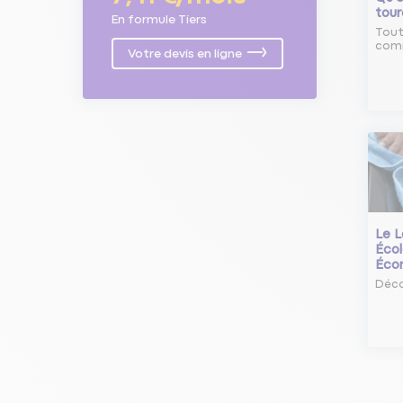
tour
En formule Tiers
Tout
comm
Votre devis en ligne
Le L
Écol
Éco
Déco