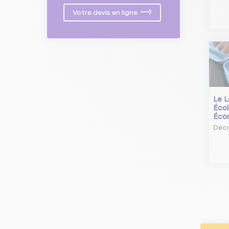
Votre devis en ligne
Le L
Écol
Éco
Déco