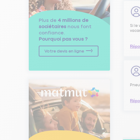
Plus de
4 millions de
Si le
sociétaires
nous font
vacan
confiance.
Pourquoi pas vous ?
Répo
Votre devis en ligne
Pneus
Répo