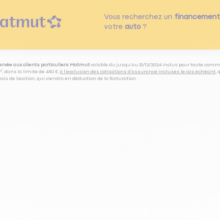
Vous recherchez un
financement
votre
auto
?
servée aux clients particuliers Matmut
valable du jusqu’au 31/12/2024 inclus pour toute comm
⁽⁵⁾, dans la limite de 450 €,
à l’exclusion des cotisations d’assurance incluses le cas échéant
,
is de location, qui viendra en déduction de la facturation.