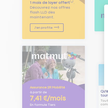
1 mois de loyer offert
⁽⁴⁾.
Découvrez nos offres
flash LLD dès
maintenant.
J'en profite
Assurance 2R Mobilité
Qu'e
à partir de
tour
7,41 €/mois
Tout
comm
En formule Tiers