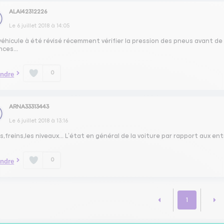
ALAI42312226
Le
6 juillet 2018
à
14:05
 véhicule à été révisé récemment vérifier la pression des pneus avant de p
ces...
0
ndre
ARNA33313443
Le
6 juillet 2018
à
13:16
,freins,les niveaux... L’état en général de la voiture par rapport aux en
0
ndre
1