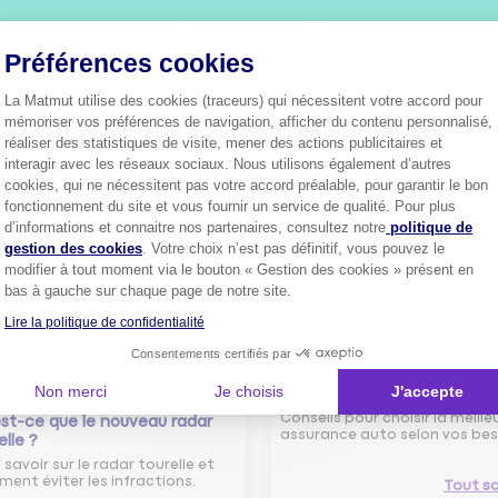
Plus de
4 millions de sociétaire
Préférences cookies
confiance.
Pourquoi pas vous ?
La Matmut utilise des cookies (traceurs) qui nécessitent votre accord pour
mémoriser vos préférences de navigation, afficher du contenu personnalisé,
réaliser des statistiques de visite, mener des actions publicitaires et
interagir avec les réseaux sociaux. Nous utilisons également d’autres
cookies, qui ne nécessitent pas votre accord préalable, pour garantir le bon
Découvrez les
conseils
fonctionnement du site et vous fournir un service de qualité. Pour plus
Axeptio consent
d’informations et connaitre nos partenaires, consultez notre
politique de
gestion des cookies
. Votre choix n’est pas définitif, vous pouvez le
modifier à tout moment via le bouton « Gestion des cookies » présent en
bas à gauche sur chaque page de notre site.
Lire la politique de confidentialité
Consentements certifiés par
Comment bien choisir son
Non merci
Je choisis
J'accepte
assurance auto ?
Conseils pour choisir la meille
st-ce que le nouveau radar
assurance auto selon vos bes
elle ?
 savoir sur le radar tourelle et
ent éviter les infractions.
Tout sa