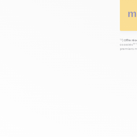
⁽⁴⁾|
Offre ré
associés⁽³⁾ 
premiers mo