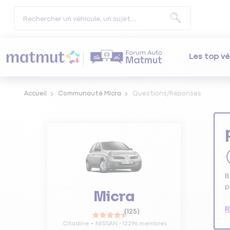
Les top vé
Accueil
Communauté Micra
Questions/Réponses
B
p
Micra
R
(
125
)
Citadine
NISSAN
-
12296
membres