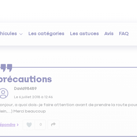
hicules
Les catégories
Les astuces
Avis
FAQ
précautions
David98489
Le
6 juillet 2018
à
12:46
onjour, a quoi dois-je faire attention avant de prendre la route pou
lein,...) Merci beaucoup
épondre
0