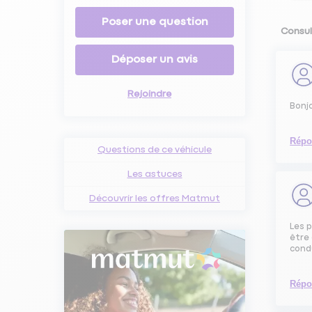
Poser une question
Consul
Déposer un avis
Rejoindre
Bonjo
Répo
Questions de ce véhicule
Les astuces
Découvrir les offres Matmut
Les p
être 
condu
Répo