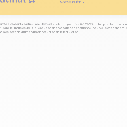
votre
auto
?
servée aux clients particuliers Matmut
valable du jusqu’au 31/12/2024 inclus pour toute comm
⁽⁵⁾, dans la limite de 450 €,
à l’exclusion des cotisations d’assurance incluses le cas échéant
,
is de location, qui viendra en déduction de la facturation.