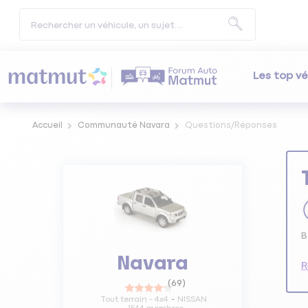
Les top vé
Accueil
Communauté Navara
Questions/Réponses
B
Navara
R
(
69
)
Tout terrain - 4x4
NISSAN