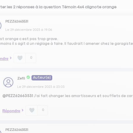
ter les 2 réponses à la question Témoin 4x4 clignote orange
PEZZ62663531
Le
29 décembre 2023
à
19:06
est orange c est pas trop grave.
oins il s agit d un réglage à faire. Il faudrait l amener chez le garagiste
0
ndre
Auteur(e)
Zefil
Le
29 décembre 2023
à
23:03
@PEZZ62663531
J'ai fait changer les amortisseurs et soufflets de card
0
Répondre
PEZZ62663531