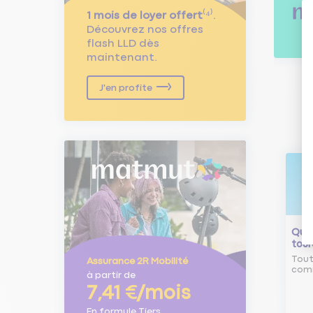
1 mois de loyer offert
⁽⁴⁾.
Découvrez nos offres
flash LLD dès
maintenant.
J'en profite
Qu'e
tour
Tout
Assurance 2R Mobilité
comm
à partir de
7,41 €/mois
En formule Tiers