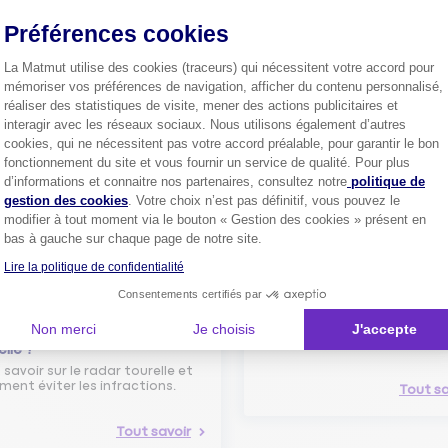
confiance.
Préférences cookies
Pourquoi pas vous ?
La Matmut utilise des cookies (traceurs) qui nécessitent votre accord pour
mémoriser vos préférences de navigation, afficher du contenu personnalisé,
réaliser des statistiques de visite, mener des actions publicitaires et
interagir avec les réseaux sociaux. Nous utilisons également d’autres
Découvrez les
conseils
cookies, qui ne nécessitent pas votre accord préalable, pour garantir le bon
fonctionnement du site et vous fournir un service de qualité. Pour plus
Axeptio consent
d’informations et connaitre nos partenaires, consultez notre
politique de
gestion des cookies
. Votre choix n’est pas définitif, vous pouvez le
modifier à tout moment via le bouton « Gestion des cookies » présent en
bas à gauche sur chaque page de notre site.
Lire la politique de confidentialité
Comment bien choisir son
Consentements certifiés par
assurance auto ?
Non merci
Je choisis
J'accepte
Conseils pour choisir la meille
st-ce que le nouveau radar
assurance auto selon vos bes
elle ?
 savoir sur le radar tourelle et
ent éviter les infractions.
Tout sa
Tout savoir