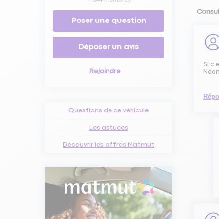
-
1544
membres
Consul
Poser une question
Déposer un avis
Si c 
Rejoindre
Néanm
Répo
Questions de ce véhicule
Les astuces
Découvrir les offres Matmut