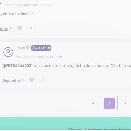
Le
29 décembre 2023
à
17:55
 genre de témoin ?
0
ndre
Auteur(e)
Zefil
Le
29 décembre 2023
à
18:47
@PEZZ62663531
Le témoin en haut à gauche du compteur.C'est 4roue
0
Répondre
1
Plus de
4 millions de sociétaire