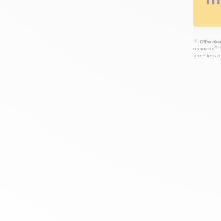
⁽⁴⁾|
Offre ré
associés⁽³⁾ 
premiers mo