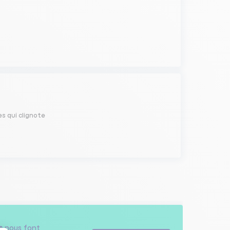
s qui clignote
s
nous font