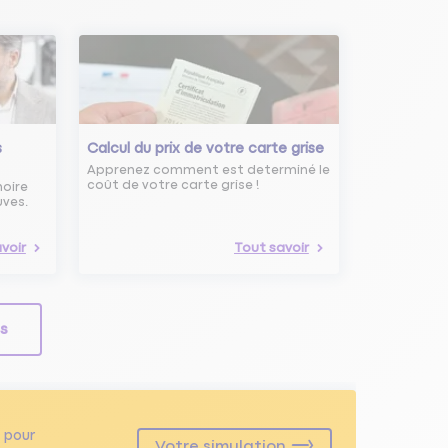
s
Calcul du prix de votre carte grise
Apprenez comment est determiné le
coût de votre carte grise !
noire
uves.
voir
Tout savoir
ls
pour
Votre simulation