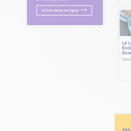
Votre devis en ligne
Le L
Écol
Éco
Déco