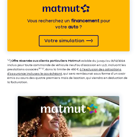
Vous recherchez un
financement
pour
votre
auto
?
Votre simulation
⁽⁴⁾|
Offre réservée aux clients particuliers Matmut
valable du jusqu’au 31/12/2024
inclus pour toute commande de véhicule neuf ou d’occasion en LLD, incluant les
prestations associés⁽³⁾ ⁽⁵⁾, dans la limite de 450 €,
à l’exclusion des cotisations
d’assurance incluses le cas échéant
, qui sera remboursé sous forme d’un avoir
émis au cours des quatre premiers mois de location, qui viendra en déduction de
la facturation.