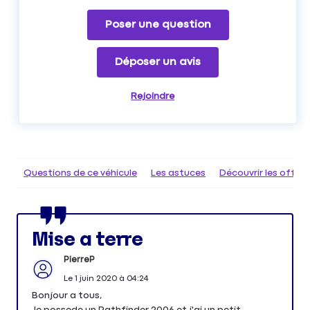
Poser une question
Déposer un avis
Rejoindre
Questions de ce véhicule
Les astuces
Découvrir les offr
Mise a terre
PierreP
Le
1 juin 2020
à
04:24
Bonjour a tous,
Je possede un Pathfinder 2006 et j'ai un petit