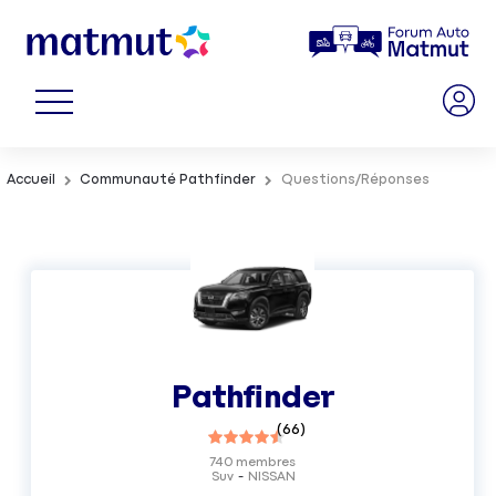
Accueil
Communauté Pathfinder
Questions/Réponses
Pathfinder
(
66
)
740
membres
Suv
NISSAN