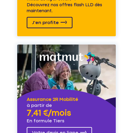
Découvrez nos offres flash LLD dès
maintenant.
J'en profite
Assurance 2R Mobilité
à partir de
7,41 €/mois
En formule Tiers
Votre devis en ligne