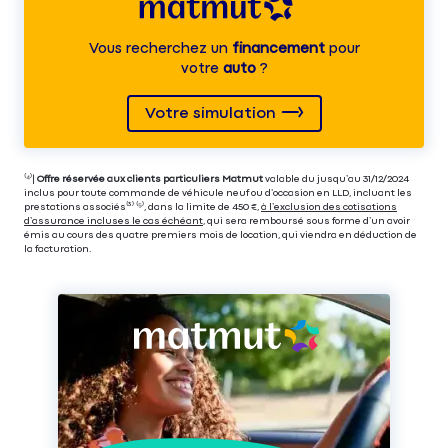
Vous recherchez un
financement
pour
votre
auto
?
Votre simulation
⁽⁴⁾|
Offre réservée aux clients particuliers Matmut
valable du jusqu’au 31/12/2024
inclus pour toute commande de véhicule neuf ou d’occasion en LLD, incluant les
prestations associés⁽³⁾ ⁽⁵⁾, dans la limite de 450 €,
à l’exclusion des cotisations
d’assurance incluses le cas échéant
, qui sera remboursé sous forme d’un avoir
émis au cours des quatre premiers mois de location, qui viendra en déduction de
la facturation.