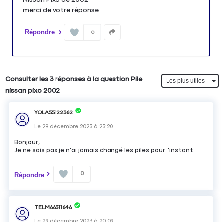
merci de votre réponse
Répondre
0
Consulter les 3 réponses à la question Pile
nissan pixo 2002
YOLA55122362
Le
29 décembre 2023
à
23:20
Bonjour,
Je ne sais pas je n'ai jamais changé les piles pour l'instant
0
Répondre
TELM66311646
Le
29 décembre 2023
à
20:09