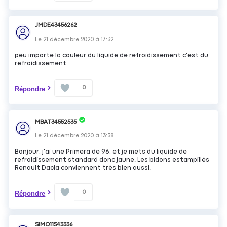
JMDE43456262
Le
21 décembre 2020
à
17:32
peu importe la couleur du liquide de refroidissement c'est du
refroidissement
0
Répondre
MBAT34552535
Le
21 décembre 2020
à
13:38
Bonjour, j'ai une Primera de 96, et je mets du liquide de
refroidissement standard donc jaune. Les bidons estampillés
Renault Dacia conviennent très bien aussi.
0
Répondre
SIMO11543336