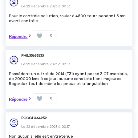
Le
22 décembre 2023
à
09:56
Pour le contrôle pollution, rouler à 4500 tours pendant 5 mn
avant contrôle.
0
Répondre
PHIL35663533
Le
22 décembre 2023
à
09:53
Possédant un x-trail de 2014 (T31) ayant passé 3 CT avec brio,
de 200000 kms à ce jour, aucune constatations majeures.
Regardez tout de même les pneus et triangulation
0
Répondre
ROOS41464252
Le
22 décembre 2023
à
00:17
Non,aucun si elle est entretenue