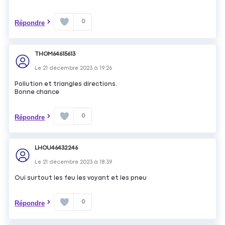
0
Répondre
THOM64615613
Le
21 décembre 2023
à
19:26
Pollution et triangles directions.
Bonne chance
0
Répondre
LHOU46432246
Le
21 décembre 2023
à
18:39
Oui surtout les feu les voyant et les pneu
0
Répondre