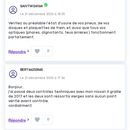
SANT14124164
Le
21 décembre 2023
à
18:35
Vérifiez au préalable l'état d'usure de vos pneus, de vos
disques et plaquettes de frein, et aussi que tous vos
optiques (phares, clignotants, feux arrières ) fonctionnent
parfaitement
0
Répondre
BERT66253565
Le
21 décembre 2023
à
17:36
Bonjour,
j'ai passé deux contrôles techniques avec mon nissan X graille
de 2017 et les deux sont ressortis vierges sans aucun point
vérifié avant contrôle.
cordialrment
0
Répondre