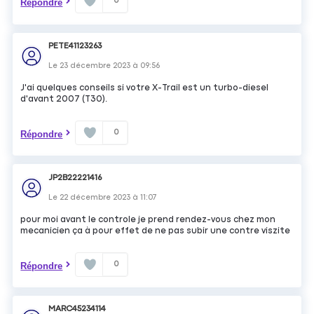
0
Répondre
PETE41123263
Le
23 décembre 2023
à
09:56
J'ai quelques conseils si votre X-Trail est un turbo-diesel
d'avant 2007 (T30).
0
Répondre
JP2B22221416
Le
22 décembre 2023
à
11:07
pour moi avant le controle je prend rendez-vous chez mon
mecanicien ça à pour effet de ne pas subir une contre viszite
0
Répondre
MARC45234114