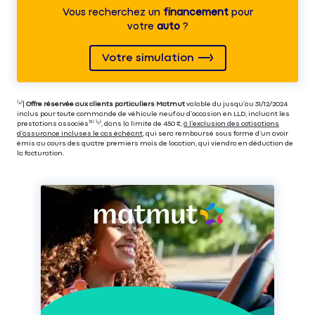
Vous recherchez un
financement
pour
votre
auto
?
Votre simulation
⁽⁴⁾|
Offre réservée aux clients particuliers Matmut
valable du jusqu’au 31/12/2024
inclus pour toute commande de véhicule neuf ou d’occasion en LLD, incluant les
prestations associés⁽³⁾ ⁽⁵⁾, dans la limite de 450 €,
à l’exclusion des cotisations
d’assurance incluses le cas échéant
, qui sera remboursé sous forme d’un avoir
émis au cours des quatre premiers mois de location, qui viendra en déduction de
la facturation.