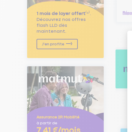
Répo
1 mois de loyer offert
⁽⁴⁾.
Découvrez nos offres
flash LLD dès
maintenant.
J'en profite
Assurance 2R Mobilité
à partir de
7,41 €/mois