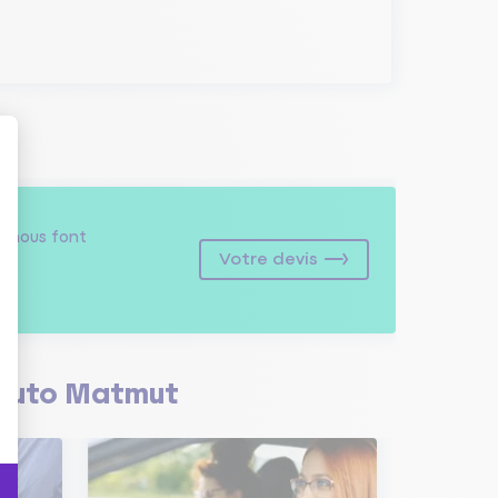
s
nous font
Votre devis
Auto Matmut