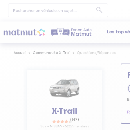
Les top vé
Accueil
Communauté X-Trail
Questions/Réponses
B
X-Trail
R
(
147
)
Suv
NISSAN
-
5227
membres