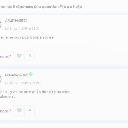
er les 5 réponses à la question Filtre à huile
ARLE15445521
Le
14 avril 2019
à
23:10
é, je ne sais pas, bonne soirée
0
ndre
FSHA26512142
Le
12 avril 2019
à
22:24
nse il y a une site auto doc et pas cher
ialement
0
ndre