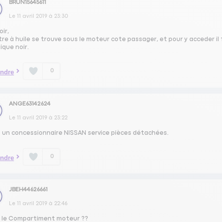
BRUN15645611
Le
11 avril 2019
à
23:30
ir,
ltre à huile se trouve sous le moteur cote passager, et pour y acceder i
ique noir.
0
ndre
ANGE63142624
Le
11 avril 2019
à
23:22
 un concessionnaire NISSAN service pièces détachées.
0
ndre
JBEH44626661
Le
11 avril 2019
à
22:46
 le Compartiment moteur ??