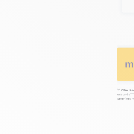
⁽⁴⁾|
Offre ré
associés⁽³⁾ 
premiers mo