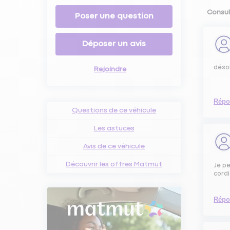
Consult
Poser une question
Déposer un avis
désol
Rejoindre
Répo
Questions de ce véhicule
Les astuces
Avis de ce véhicule
Découvrir les offres Matmut
Je pe
cord
Répo