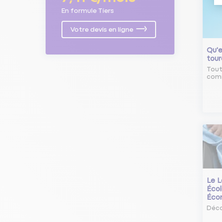
En formule Tiers
Votre devis en ligne
Qu'e
tour
Tout
comm
Le L
Écol
Éco
Déco