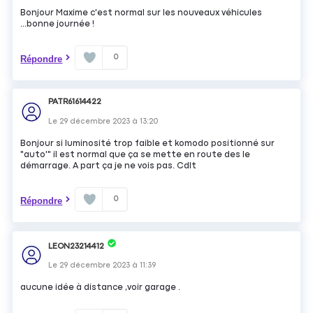
Bonjour Maxime c'est normal sur les nouveaux véhicules
...bonne journée !
0
Répondre
PATR61614422
Le
29 décembre 2023
à
13:20
Bonjour si luminosité trop faible et komodo positionné sur
"auto'" il est normal que ça se mette en route des le
démarrage. A part ça je ne vois pas. Cdlt
0
Répondre
LEON23214412
Le
29 décembre 2023
à
11:39
aucune idée à distance ,voir garage .