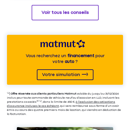
Voir tous les conseils
Vous recherchez un
financement
pour
votre
auto
?
Votre simulation
⁽⁴⁾|
Offre réservée aux clients particuliers Matmut
valable du jusqu’au 31/12/2024
inclus pour toute commande de véhicule neuf ou d’occasion en LLD, incluant les
prestations associés⁽³⁾ ⁽⁵⁾, dans la limite de 450 €,
à l’exclusion des cotisations
d’assurance incluses le cas échéant
, qui sera remboursé sous forme d’un avoir
émis au cours des quatre premiers mois de location, qui viendra en déduction de
la facturation.