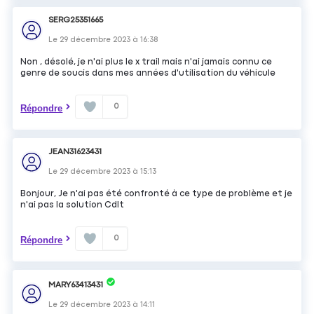
SERG25351665
Le
29 décembre 2023
à
16:38
Non , désolé, je n'ai plus le x trail mais n'ai jamais connu ce
genre de soucis dans mes années d'utilisation du véhicule
0
Répondre
JEAN31623431
Le
29 décembre 2023
à
15:13
Bonjour, Je n'ai pas été confronté à ce type de problème et je
n'ai pas la solution Cdlt
0
Répondre
MARY63413431
Le
29 décembre 2023
à
14:11