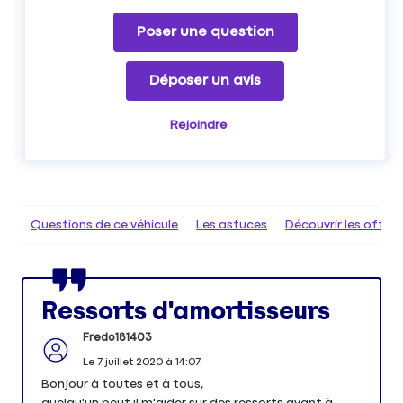
Poser une question
Déposer un avis
Rejoindre
Questions de ce véhicule
Les astuces
Découvrir les offr
Ressorts d'amortisseurs
Fredo181403
Le
7 juillet 2020
à
14:07
Bonjour à toutes et à tous,
quelqu'un peut il m'aider sur des ressorts avant à