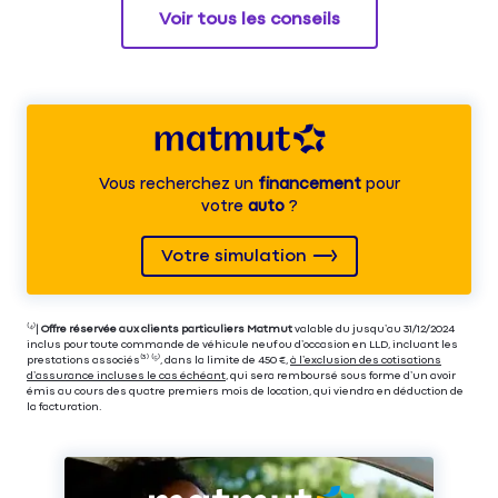
Voir tous les conseils
Vous recherchez un
financement
pour
votre
auto
?
Votre simulation
⁽⁴⁾|
Offre réservée aux clients particuliers Matmut
valable du jusqu’au 31/12/2024
inclus pour toute commande de véhicule neuf ou d’occasion en LLD, incluant les
prestations associés⁽³⁾ ⁽⁵⁾, dans la limite de 450 €,
à l’exclusion des cotisations
d’assurance incluses le cas échéant
, qui sera remboursé sous forme d’un avoir
émis au cours des quatre premiers mois de location, qui viendra en déduction de
la facturation.