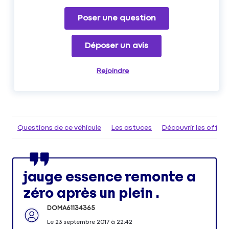
Poser une question
Déposer un avis
Rejoindre
Questions de ce véhicule
Les astuces
Découvrir les offr
jauge essence remonte a
zéro après un plein .
DOMA61134365
Le
23 septembre 2017
à
22:42