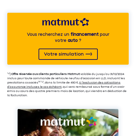
Vous recherchez un
financement
pour
votre
auto
?
Votre simulation
⁽⁴⁾|
Offre réservée aux clients particuliers Matmut
valable du jusqu’au 31/12/2024
inclus pour toute commande de véhicule neuf ou d’occasion en LLD, incluant les
prestations associés⁽³⁾ ⁽⁵⁾, dans la limite de 450 €,
à l’exclusion des cotisations
d’assurance incluses le cas échéant
, qui sera remboursé sous forme d’un avoir
émis au cours des quatre premiers mois de location, qui viendra en déduction de
la facturation.