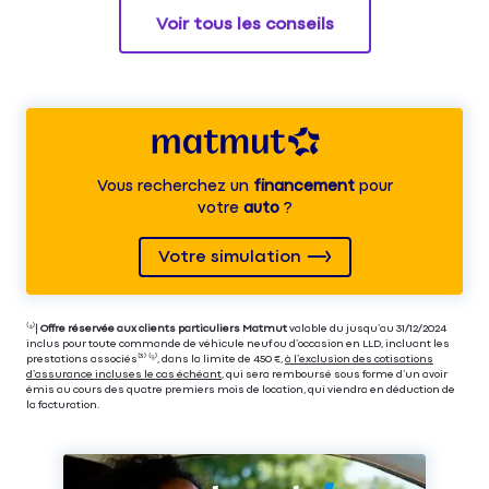
Voir tous les conseils
Vous recherchez un
financement
pour
votre
auto
?
Votre simulation
⁽⁴⁾|
Offre réservée aux clients particuliers Matmut
valable du jusqu’au 31/12/2024
inclus pour toute commande de véhicule neuf ou d’occasion en LLD, incluant les
prestations associés⁽³⁾ ⁽⁵⁾, dans la limite de 450 €,
à l’exclusion des cotisations
d’assurance incluses le cas échéant
, qui sera remboursé sous forme d’un avoir
émis au cours des quatre premiers mois de location, qui viendra en déduction de
la facturation.