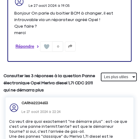
Le
27 août 2024
à
19:05
Bonjour On parle du boitier BCM à changer, il est
introuvable via un réparateur agréé Opel !
Que faire ?
merci
Répondre
0
Consulter les 3 réponses à la question Panne
électronique Opel Meriva diesel 1,7l CDC 2011
qui ne démarra plus
CARN62224653
Le
27 août 2024
à
22:24
Ca veut dire quoi exactement "ne démarre plus" : est-ce que
c'est une panne intermittente? est que le démarreur
tourne? si oui, c'est l'arrivée de gas-oil.
Une des pannes "classique" du Meriva 1,7l diesel est le