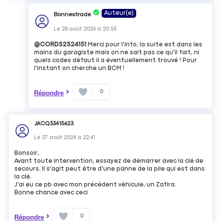
Auteur(e)
Bonnestrade
Le
28 août 2024
à
20:55
@CORD52524151
Merci pour l'info, la suite est dans les
mains du garagiste mais on ne sait pas ce qu'il fait, ni
quels codes défaut il a éventuellement trouvé ! Pour
l'instant on cherche un BCM !
0
Répondre
JACQ33415623
Le
27 août 2024
à
22:41
Bonsoir,
Avant toute intervention, essayez de démarrer avec la clé de
secours. Il s'agit peut être d'une panne de la pile qui est dans
la clé.
J'ai eu ce pb avec mon précédent véhicule, un Zafira.
Bonne chance avec ceci
0
Répondre