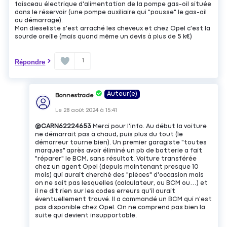
faisceau électrique d'alimentation de la pompe gas-oil située
dans le réservoir (une pompe auxiliaire qui "pousse" le gas-oil
au démarrage).
Mon dieseliste s'est arraché les cheveux et chez Opel c'est la
sourde oreille (mais quand même un devis à plus de 5 k€)
1
Répondre
Auteur(e)
Bonnestrade
Le
28 août 2024
à
15:41
@CARN62224653
Merci pour l'info. Au début la voiture
ne démarrait pas à chaud, puis plus du tout (le
démarreur tourne bien). Un premier garagiste "toutes
marques" après avoir éliminé un pb de batterie a fait
"réparer" le BCM, sans résultat. Voiture transférée
chez un agent Opel (depuis maintenant presque 10
mois) qui aurait cherché des "pièces" d'occasion mais
on ne sait pas lesquelles (calculateur, ou BCM ou…) et
il ne dit rien sur les codes erreurs qu'il aurait
éventuellement trouvé. Il a commandé un BCM qui n'est
pas disponible chez Opel. On ne comprend pas bien la
suite qui devient insupportable.