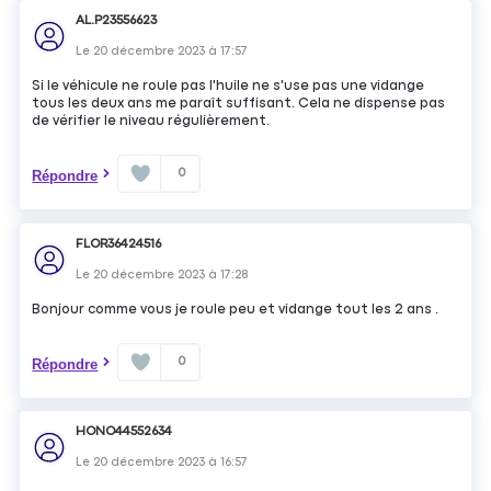
AL.P23556623
Le
20 décembre 2023
à
17:57
Si le véhicule ne roule pas l'huile ne s'use pas une vidange
tous les deux ans me paraît suffisant. Cela ne dispense pas
de vérifier le niveau régulièrement.
0
Répondre
FLOR36424516
Le
20 décembre 2023
à
17:28
Bonjour comme vous je roule peu et vidange tout les 2 ans .
0
Répondre
HONO44552634
Le
20 décembre 2023
à
16:57