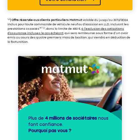
⁽⁴⁾|
Offre réservée aux clients particuliers Matmut
valable du jusqu’au 31/12/2024
inclus pour toute commande de véhicule neuf ou d’occasion en LLD, incluant les
prestations associés⁽³⁾ ⁽⁵⁾, dans la limite de 450 €,
à l’exclusion des cotisations
d’assurance incluses le cas échéant
, qui sera remboursé sous forme d’un avoir
émis au cours des quatre premiers mois de location, qui viendra en déduction de
la facturation.
Plus de
4 millions de sociétaires
nous
font confiance.
Pourquoi pas vous ?