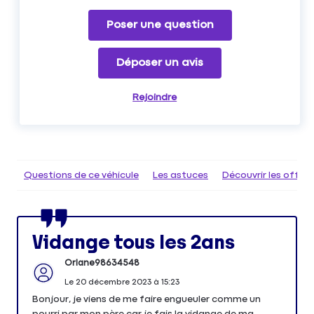
Poser une question
Déposer un avis
Rejoindre
Questions de ce véhicule
Les astuces
Découvrir les offr
Vidange tous les 2ans
Orlane98634548
Le
20 décembre 2023
à
15:23
Bonjour, je viens de me faire engueuler comme un
pourri par mon père car je fais la vidange de ma