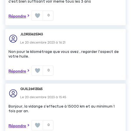
c'est bien suffisant voir meme tous les 3 ans
0
Répondre
JLDR33625343
Le
20 décembre 2023
à
16:21
Non pour le kilométrage que vous avez , regarder l'aspect de
votre huile.
0
Répondre
GUIL26413565
Le
20 décembre 2023
à
15:45
Bonjour, la vidange s'effectue à 15000 km et au minimum 1
fois par an.
0
Répondre