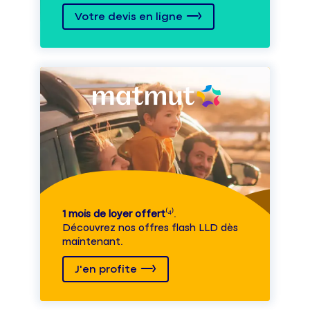
Votre devis en ligne
1 mois de loyer offert
⁽⁴⁾.
Découvrez nos offres flash LLD dès
maintenant.
J'en profite