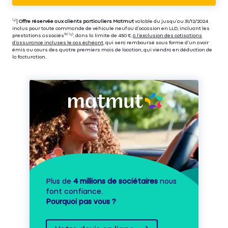
⁽⁴⁾|
Offre réservée aux clients particuliers Matmut
valable du jusqu’au 31/12/2024
inclus pour toute commande de véhicule neuf ou d’occasion en LLD, incluant les
prestations associés⁽³⁾ ⁽⁵⁾, dans la limite de 450 €,
à l’exclusion des cotisations
d’assurance incluses le cas échéant
, qui sera remboursé sous forme d’un avoir
émis au cours des quatre premiers mois de location, qui viendra en déduction de
la facturation.
Plus de
4 millions de sociétaires
nous
font confiance.
Pourquoi pas vous ?