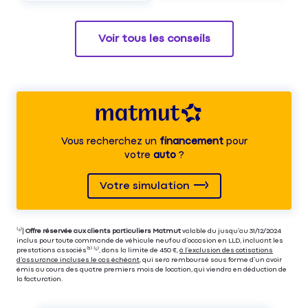
Voir tous les conseils
Vous recherchez un
financement
pour
votre
auto
?
Votre simulation
⁽⁴⁾|
Offre réservée aux clients particuliers Matmut
valable du jusqu’au 31/12/2024
inclus pour toute commande de véhicule neuf ou d’occasion en LLD, incluant les
prestations associés⁽³⁾ ⁽⁵⁾, dans la limite de 450 €,
à l’exclusion des cotisations
d’assurance incluses le cas échéant
, qui sera remboursé sous forme d’un avoir
émis au cours des quatre premiers mois de location, qui viendra en déduction de
la facturation.