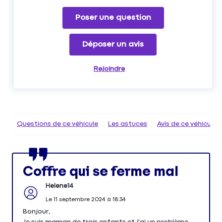
Poser une question
Déposer un avis
Rejoindre
Questions de ce véhicule
Les astuces
Avis de ce véhicule
Coffre qui se ferme mal
Helene14
Le
11 septembre 2024
à
18:34
Bonjour,
Je suis maman de trois enfants et j'ai un problème