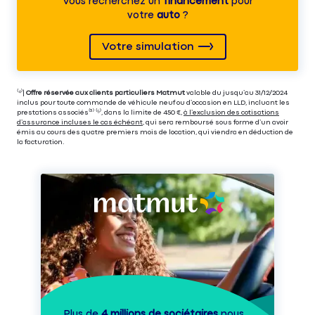
Vous recherchez un
financement
pour
votre
auto
?
Votre simulation
⁽⁴⁾|
Offre réservée aux clients particuliers Matmut
valable du jusqu’au 31/12/2024
inclus pour toute commande de véhicule neuf ou d’occasion en LLD, incluant les
prestations associés⁽³⁾ ⁽⁵⁾, dans la limite de 450 €,
à l’exclusion des cotisations
d’assurance incluses le cas échéant
, qui sera remboursé sous forme d’un avoir
émis au cours des quatre premiers mois de location, qui viendra en déduction de
la facturation.
Plus de
4 millions de sociétaires
nous