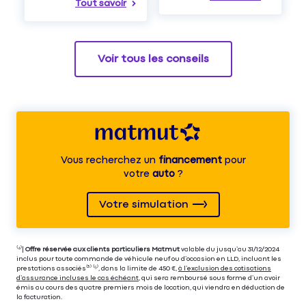
Tout savoir
Voir tous les conseils
Vous recherchez un
financement
pour
votre
auto
?
Votre simulation
⁽⁴⁾|
Offre réservée aux clients particuliers Matmut
valable du jusqu’au 31/12/2024
inclus pour toute commande de véhicule neuf ou d’occasion en LLD, incluant les
prestations associés⁽³⁾ ⁽⁵⁾, dans la limite de 450 €,
à l’exclusion des cotisations
d’assurance incluses le cas échéant
, qui sera remboursé sous forme d’un avoir
émis au cours des quatre premiers mois de location, qui viendra en déduction de
la facturation.