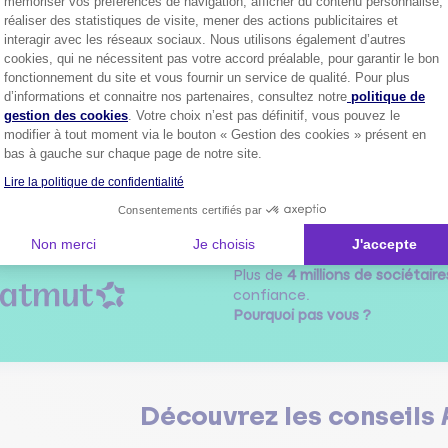
mémoriser vos préférences de navigation, afficher du contenu personnalisé,
Le
24 avril 2024
à
14:07
réaliser des statistiques de visite, mener des actions publicitaires et
interagir avec les réseaux sociaux. Nous utilisons également d’autres
ur à gauche du volant sous la manette une molette pour le choix du lim
 de la vitesse sur affichage compteur ??
cookies, qui ne nécessitent pas votre accord préalable, pour garantir le bon
fonctionnement du site et vous fournir un service de qualité. Pour plus
Axeptio consent
d’informations et connaitre nos partenaires, consultez notre
politique de
0
ndre
gestion des cookies
. Votre choix n’est pas définitif, vous pouvez le
modifier à tout moment via le bouton « Gestion des cookies » présent en
bas à gauche sur chaque page de notre site.
Lire la politique de confidentialité
1
Consentements certifiés par
Non merci
Je choisis
J'accepte
Plus de
4 millions de sociétaire
confiance.
Pourquoi pas vous ?
Découvrez les
conseils