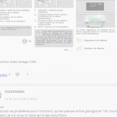
ication avec image Cdlt
0
ndre
COLE21116326
Le
24 avril 2024
à
18:45
our
ai pas ce problème pour l'instant, qu'en pense votre garagiste ? En tout
ot, je n'y ai eu à faire qu'à des bouffons