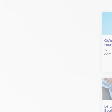
Qu'e
tour
Tout
comm
Le L
Écol