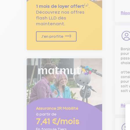
1 mois de loyer offert
⁽⁴⁾.
Découvrez nos offres
Répo
flash LLD dès
maintenant.
J'en profite
Bonj
pour 
passe
choix
atten
cons
pour
soit 
soit 
Répo
Assurance 2R Mobilité
à partir de
7,41 €/mois
En formule Tiers