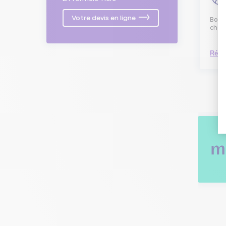
Votre devis en ligne
Bonjo
choix
Répo