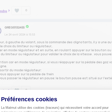
0
ndre
GREG51132455
Le
24 avril 2024
à
15:53
our, à gauche du volant, sous la commande des clignotants, il y a une 
le choix du limiteur ou régulateur,
r en mode régulateur et en suite, en roulant appuyer sur le bouton ou -
 du limiteur ou régulateur pour valider le choix de la vitesse . vous pouve
tion car en mode régulateur, si vous réappuyer sur la pédale des gaz vo
igne.
 sortir du mode régulateur:
vous appuyer sur la pédale de frein
vous passer le régulateur en pause: le bouton pause est situé sur l'ex
0
ndre
Préférences cookies
La Matmut utilise des cookies (traceurs) qui nécessitent votre accord pour
GLBR46534426