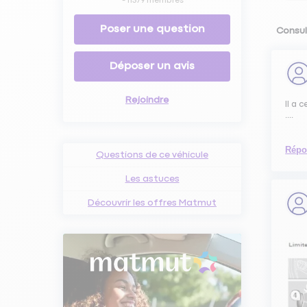
-
11379
membres
Poser une question
Consul
Déposer un avis
Rejoindre
Il a 
....
Répo
Questions de ce véhicule
Les astuces
Découvrir les offres Matmut