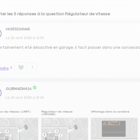
ter les 5 réponses à la question Régulateur de vitesse
HIGE52261665
Le
25 avril 2024
à
12:54
certainement été désactivé en garage, il faut passer dans une concessio
1
ndre
GLBR46534426
Le
24 avril 2024
à
21:34