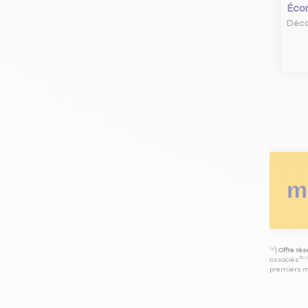
Éco
Déco
⁽⁴⁾|
Offre ré
associés⁽³⁾ 
premiers mo