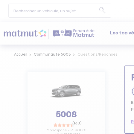
Les top vé
Accueil
Communauté 5008
Questions/Réponses
B
p
5008
R
(
130
)
Monospace
PEUGEOT