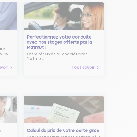
Perfectionnez votre conduite
avec nos stages offerts par la
Matmut !
ure
oins.
Offre réservée aux sociétaires
Matmut.
voir
Tout savoir
s
Calcul du prix de votre carte grise