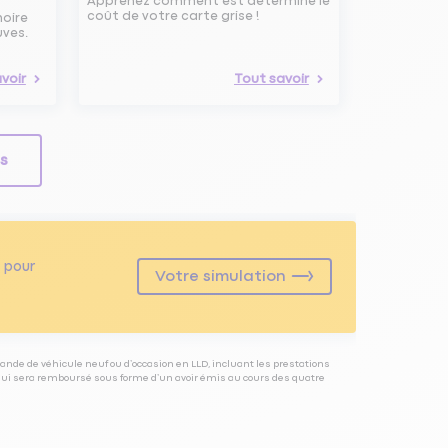
Apprenez comment est determiné le
coût de votre carte grise !
noire
uves.
voir
Tout savoir
ls
pour
Votre simulation
ande de véhicule neuf ou d’occasion en LLD, incluant les prestations
 qui sera remboursé sous forme d’un avoir émis au cours des quatre