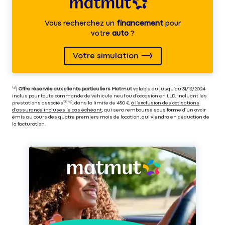
Vous recherchez un
financement
pour
votre
auto
?
Votre simulation
⁽⁴⁾|
Offre réservée aux clients particuliers Matmut
valable du jusqu’au 31/12/2024
inclus pour toute commande de véhicule neuf ou d’occasion en LLD, incluant les
prestations associés⁽³⁾ ⁽⁵⁾, dans la limite de 450 €,
à l’exclusion des cotisations
d’assurance incluses le cas échéant
, qui sera remboursé sous forme d’un avoir
émis au cours des quatre premiers mois de location, qui viendra en déduction de
la facturation.