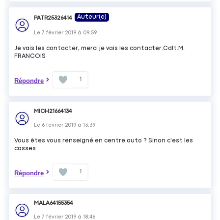
Auteur(e)
PATR25326414
Le
7 février 2019
à
09:59
Je vais les contacter, merci je vais les contacter.Cdlt.M.
FRANCOIS
1
Répondre
MICH21664134
Le
6 février 2019
à
13:39
Vous êtes vous renseigné en centre auto ? Sinon c'est les
casses
1
Répondre
MALA64155354
Le
7 février 2019
à
18:46