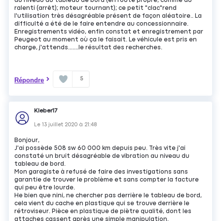
au niveau du tableau de bord (en route propre, comme au
ralenti (arrêt); moteur tournant); ce petit "clac"rend
l'utilisation très désagréable présent de façon aléatoire.. La
difficulté a été de le faire entendre au concessionnaire.
Enregistrements vidéo, enfin constat et enregistrement par
Peugeot au moment où ça le faisait. Le véhicule est pris en
charge, j'attends.......le résultat des recherches.
5
Répondre
Kleber17
Le
13 juillet 2020
à
21:48
Bonjour,
J'ai possède 508 sw 60 000 km depuis peu. Très vite j'ai
constaté un bruit désagréable de vibration au niveau du
tableau de bord.
Mon garagiste à refusé de faire des investigations sans
garantie de trouver le problème et sans compter la facture
qui peu être lourde.
He bien que nini, ne chercher pas derrière le tableau de bord,
cela vient du cache en plastique qui se trouve derrière le
rétroviseur. Pièce en plastique de piètre qualité, dont les
attaches cassent après une simple manipulation.