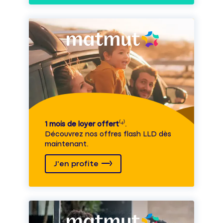
1 mois de loyer offert
⁽⁴⁾.
Découvrez nos offres flash LLD dès
maintenant.
J'en profite