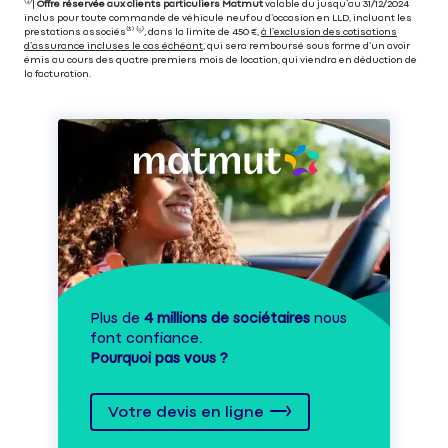
⁽⁴⁾|
Offre réservée aux clients particuliers Matmut
valable du jusqu’au 31/12/2024
inclus pour toute commande de véhicule neuf ou d’occasion en LLD, incluant les
prestations associés⁽³⁾ ⁽⁵⁾, dans la limite de 450 €,
à l’exclusion des cotisations
d’assurance incluses le cas échéant
, qui sera remboursé sous forme d’un avoir
émis au cours des quatre premiers mois de location, qui viendra en déduction de
la facturation.
Plus de
4 millions de sociétaires
nous
font confiance.
Pourquoi pas vous ?
Votre devis en ligne