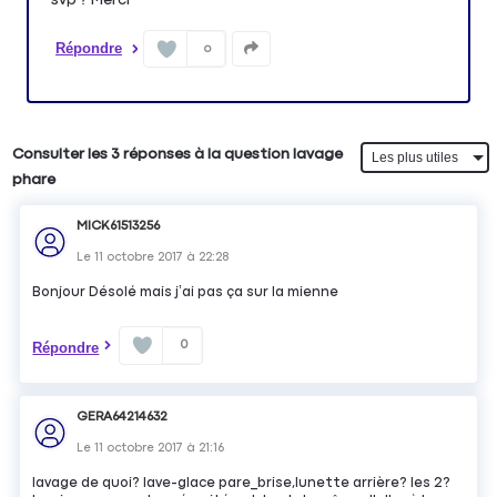
Répondre
0
Consulter les 3 réponses à la question lavage
phare
MICK61513256
Le
11 octobre 2017
à
22:28
Bonjour Désolé mais j’ai pas ça sur la mienne
0
Répondre
GERA64214632
Le
11 octobre 2017
à
21:16
lavage de quoi? lave-glace pare_brise,lunette arrière? les 2?