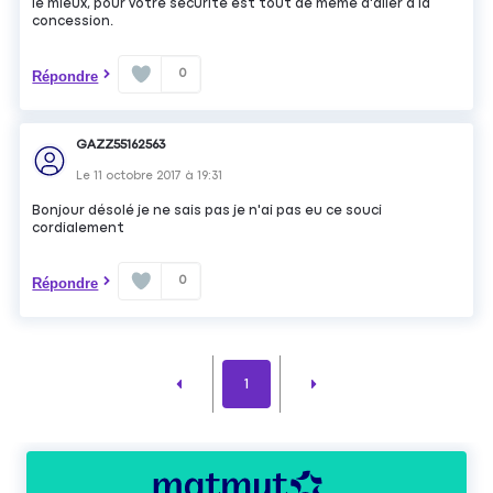
le mieux, pour votre sécurité est tout de même d'aller à la
concession.
0
Répondre
GAZZ55162563
Le
11 octobre 2017
à
19:31
Bonjour désolé je ne sais pas je n'ai pas eu ce souci
cordialement
0
Répondre
1