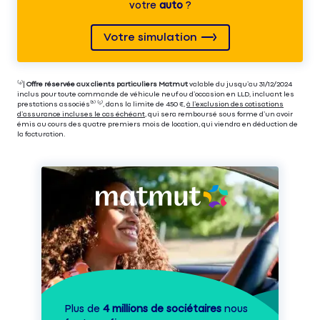
votre
auto
?
Votre simulation
⁽⁴⁾|
Offre réservée aux clients particuliers Matmut
valable du jusqu’au 31/12/2024
inclus pour toute commande de véhicule neuf ou d’occasion en LLD, incluant les
prestations associés⁽³⁾ ⁽⁵⁾, dans la limite de 450 €,
à l’exclusion des cotisations
d’assurance incluses le cas échéant
, qui sera remboursé sous forme d’un avoir
émis au cours des quatre premiers mois de location, qui viendra en déduction de
la facturation.
Plus de
4 millions de sociétaires
nous