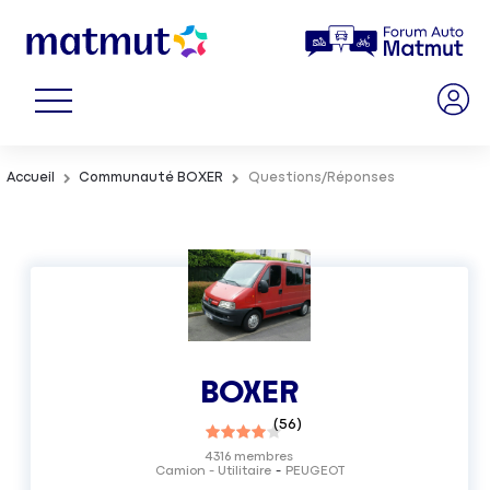
Accueil
Communauté BOXER
Questions/Réponses
BOXER
(
56
)
4316
membres
Camion - Utilitaire
PEUGEOT