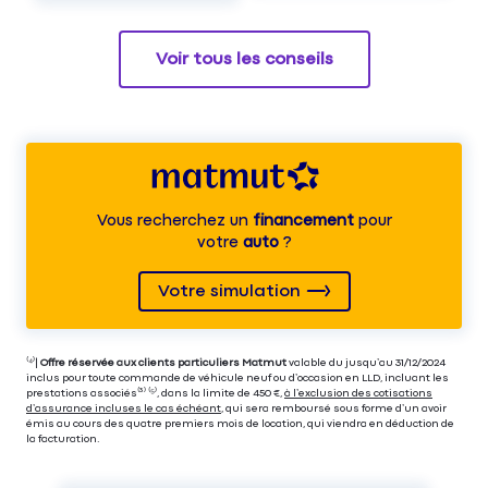
Voir tous les conseils
Vous recherchez un
financement
pour
votre
auto
?
Votre simulation
⁽⁴⁾|
Offre réservée aux clients particuliers Matmut
valable du jusqu’au 31/12/2024
inclus pour toute commande de véhicule neuf ou d’occasion en LLD, incluant les
prestations associés⁽³⁾ ⁽⁵⁾, dans la limite de 450 €,
à l’exclusion des cotisations
d’assurance incluses le cas échéant
, qui sera remboursé sous forme d’un avoir
émis au cours des quatre premiers mois de location, qui viendra en déduction de
la facturation.