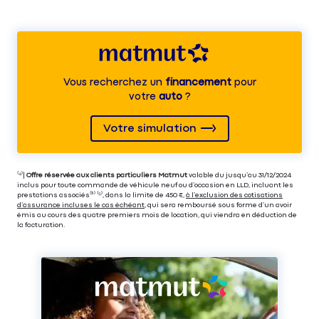
Vous recherchez un
financement
pour
votre
auto
?
Votre simulation
⁽⁴⁾|
Offre réservée aux clients particuliers Matmut
valable du jusqu’au 31/12/2024
inclus pour toute commande de véhicule neuf ou d’occasion en LLD, incluant les
prestations associés⁽³⁾ ⁽⁵⁾, dans la limite de 450 €,
à l’exclusion des cotisations
d’assurance incluses le cas échéant
, qui sera remboursé sous forme d’un avoir
émis au cours des quatre premiers mois de location, qui viendra en déduction de
la facturation.