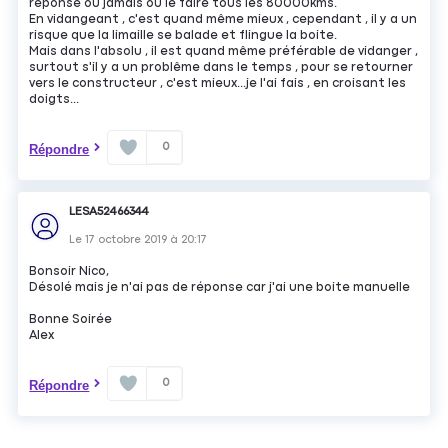
réponse ou jamais ou le faire tous les 80000kms.
En vidangeant , c'est quand même mieux , cependant , il y a un
risque que la limaille se balade et flingue la boite.
Mais dans l'absolu , il est quand même préférable de vidanger ,
surtout s'il y a un problême dans le temps , pour se retourner
vers le constructeur , c'est mieux...je l'ai fais , en croisant les
doigts...
0
Répondre
LESA52466344
Le
17 octobre 2019
à
20:17
Bonsoir Nico,
Désolé mais je n'ai pas de réponse car j'ai une boite manuelle
Bonne Soirée
Alex
0
Répondre