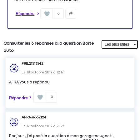
Répondre
0
Consulter les 3 réponses à la question Boite
auto
FRIL21513542
Le
18 octobre 2019
à
12:17
AFRA vous a repondu
0
Répondre
AFRA36332124
Le
17 octobre 2019
à
21:27
Bonjour , j'ai posé la question à mon garage peugeot ,