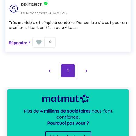
DENI11233231
Le
13 décembre 2023
à
12:15
Très maniable et simple à conduire. Par contre si c'est pour un
premier, attention ??, il roule vite........
0
Répondre
1
Plus de
4 millions de sociétaires
nous font
confiance.
Pourquoi pas vous ?