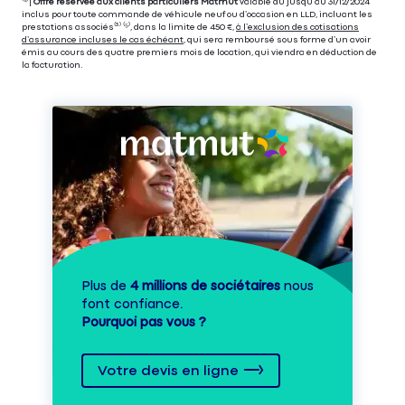
⁽⁴⁾|
Offre réservée aux clients particuliers Matmut
valable du jusqu’au 31/12/2024
inclus pour toute commande de véhicule neuf ou d’occasion en LLD, incluant les
prestations associés⁽³⁾ ⁽⁵⁾, dans la limite de 450 €,
à l’exclusion des cotisations
d’assurance incluses le cas échéant
, qui sera remboursé sous forme d’un avoir
émis au cours des quatre premiers mois de location, qui viendra en déduction de
la facturation.
Plus de
4 millions de sociétaires
nous
font confiance.
Pourquoi pas vous ?
Votre devis en ligne