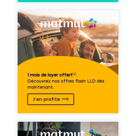
1 mois de loyer offert
⁽⁴⁾.
Découvrez nos offres flash LLD dès
maintenant.
J'en profite