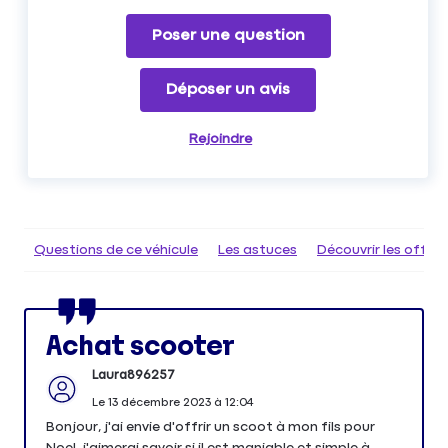
Poser une question
Déposer un avis
Rejoindre
Questions de ce véhicule
Les astuces
Découvrir les offr
Achat scooter
Laura896257
Le
13 décembre 2023
à
12:04
Bonjour, j'ai envie d'offrir un scoot à mon fils pour
Noel, j'aimerai savoir si il est maniable et simple à