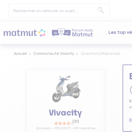
Les top vé
Accueil
Communauté Vivacity
Questions/Réponses
B
v
Vivacity
R
(
21
)
Scooters
PEUGEOT
-
419
membres