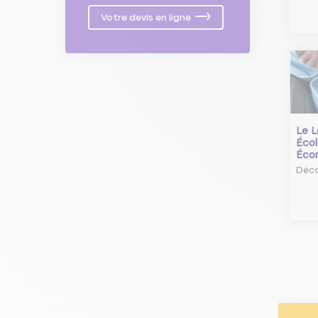
Votre devis en ligne
Le L
Écol
Éco
Déco