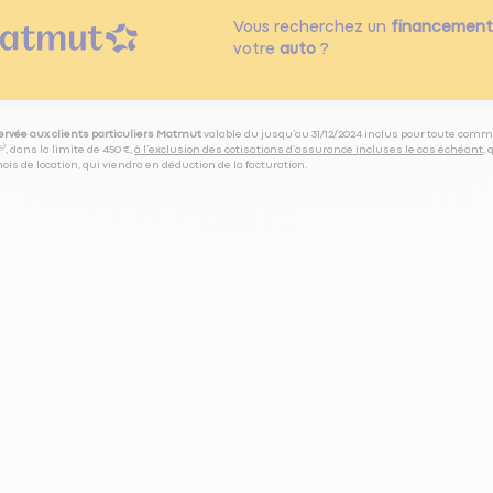
Vous recherchez un
financement
votre
auto
?
servée aux clients particuliers Matmut
valable du jusqu’au 31/12/2024 inclus pour toute comm
⁽⁵⁾, dans la limite de 450 €,
à l’exclusion des cotisations d’assurance incluses le cas échéant
,
is de location, qui viendra en déduction de la facturation.