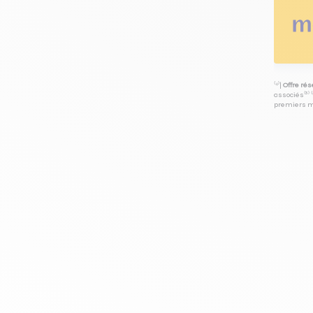
⁽⁴⁾|
Offre ré
associés⁽³⁾ 
premiers mo