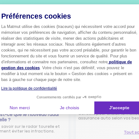
Plus de
4 millions de sociétaire
Préférences cookies
confiance.
Pourquoi pas vous ?
La Matmut utilise des cookies (traceurs) qui nécessitent votre accord pour
mémoriser vos préférences de navigation, afficher du contenu personnalisé,
réaliser des statistiques de visite, mener des actions publicitaires et
interagir avec les réseaux sociaux. Nous utilisons également d’autres
cookies, qui ne nécessitent pas votre accord préalable, pour garantir le bon
Découvrez les
conseils
fonctionnement du site et vous fournir un service de qualité. Pour plus
Axeptio consent
d’informations et connaitre nos partenaires, consultez notre
politique de
gestion des cookies
. Votre choix n’est pas définitif, vous pouvez le
modifier à tout moment via le bouton « Gestion des cookies » présent en
bas à gauche sur chaque page de notre site.
Lire la politique de confidentialité
Consentements certifiés par
Comment bien choisir son
assurance auto ?
Non merci
Je choisis
J'accepte
Conseils pour choisir la meille
st-ce que le nouveau radar
assurance auto selon vos bes
elle ?
 savoir sur le radar tourelle et
ent éviter les infractions.
Tout sa