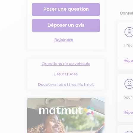
Poser une question
Consul
Déposer un avis
Rejoindre
Il fa
Répo
Questions de ce véhicule
Les astuces
Découvrir les offres Matmut
pour 
Répo