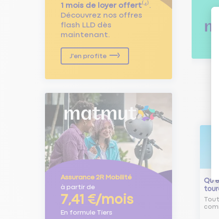
1 mois de loyer offert
⁽⁴⁾.
Découvrez nos offres
flash LLD dès
maintenant.
J'en profite
Assurance 2R Mobilité
Qu'e
à partir de
tour
7,41 €/mois
Tout
comm
En formule Tiers