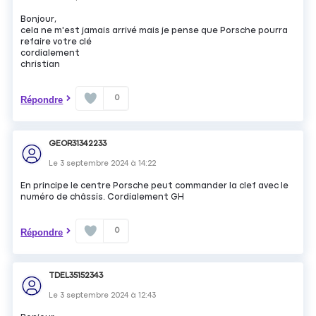
Bonjour,
cela ne m'est jamais arrivé mais je pense que Porsche pourra
refaire votre clé
cordialement
christian
0
Répondre
GEOR31342233
Le
3 septembre 2024
à
14:22
En principe le centre Porsche peut commander la clef avec le
numéro de châssis. Cordialement GH
0
Répondre
TDEL35152343
Le
3 septembre 2024
à
12:43