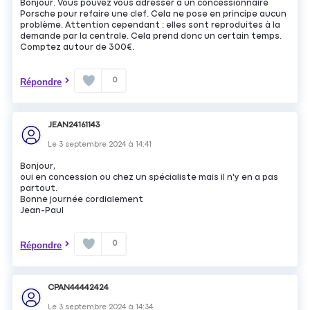
Bonjour. Vous pouvez vous adresser à un concessionnaire
Porsche pour refaire une clef. Cela ne pose en principe aucun
problème. Attention cependant : elles sont reproduites à la
demande par la centrale. Cela prend donc un certain temps.
Comptez autour de 300€.
0
Répondre
JEAN24161143
Le
3 septembre 2024
à
14:41
Bonjour,
oui en concession ou chez un spécialiste mais il n'y en a pas
partout.
Bonne journée cordialement
Jean-Paul
0
Répondre
CPAN44442424
Le
3 septembre 2024
à
14:34