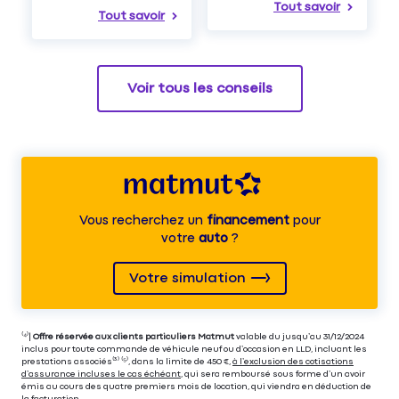
Tout savoir
Tout savoir
Voir tous les conseils
Vous recherchez un
financement
pour
votre
auto
?
Votre simulation
⁽⁴⁾|
Offre réservée aux clients particuliers Matmut
valable du jusqu’au 31/12/2024
inclus pour toute commande de véhicule neuf ou d’occasion en LLD, incluant les
prestations associés⁽³⁾ ⁽⁵⁾, dans la limite de 450 €,
à l’exclusion des cotisations
d’assurance incluses le cas échéant
, qui sera remboursé sous forme d’un avoir
émis au cours des quatre premiers mois de location, qui viendra en déduction de