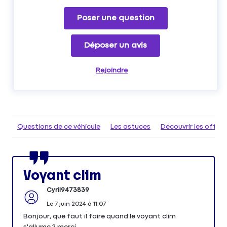
Poser une question
Déposer un avis
Rejoindre
Questions de ce véhicule
Les astuces
Découvrir les offr
Voyant clim
Cyril9473839
Le
7 juin 2024
à
11:07
Bonjour, que faut il faire quand le voyant clim
s'allume ? merci