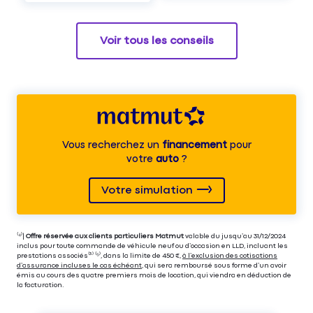
Voir tous les conseils
Vous recherchez un
financement
pour
votre
auto
?
Votre simulation
⁽⁴⁾|
Offre réservée aux clients particuliers Matmut
valable du jusqu’au 31/12/2024
inclus pour toute commande de véhicule neuf ou d’occasion en LLD, incluant les
prestations associés⁽³⁾ ⁽⁵⁾, dans la limite de 450 €,
à l’exclusion des cotisations
d’assurance incluses le cas échéant
, qui sera remboursé sous forme d’un avoir
émis au cours des quatre premiers mois de location, qui viendra en déduction de
la facturation.