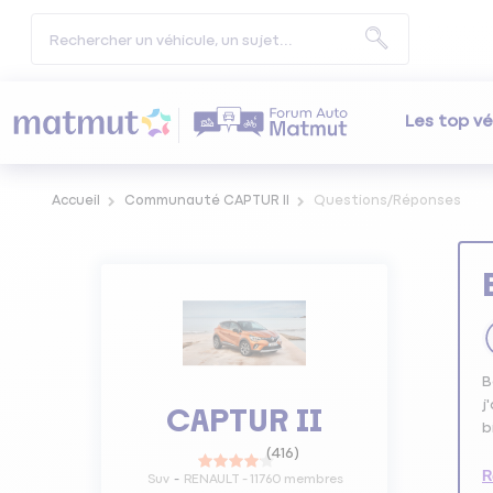
Les top vé
Accueil
Communauté CAPTUR II
Questions/Réponses
B
j
CAPTUR II
b
(
416
)
R
Suv
RENAULT
-
11760
membres