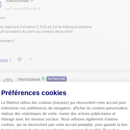
JUAN25124655
Le
17 avril 2025
à
18:13
our,
une capture II intens 1,1 TCE et j'ai le même problème.
uit provient du joint au niveau de la vitre
alement
0
ndre
Auteur(e)
TRAN12535664
Le
17 avril 2025
à
19:55
Préférences cookies
@JUAN25124655
Justement, moi pareil, j'ai demandé à mon concessionna
Amicalement
La Matmut utilise des cookies (traceurs) qui nécessitent votre accord pour
mémoriser vos préférences de navigation, afficher du contenu personnalisé,
réaliser des statistiques de visite, mener des actions publicitaires et
0
Répondre
interagir avec les réseaux sociaux. Nous utilisons également d’autres
cookies, qui ne nécessitent pas votre accord préalable, pour garantir le bon