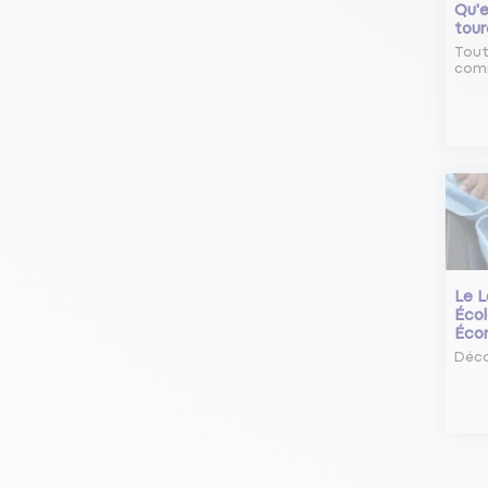
Qu'e
tour
Tout
comm
Le L
Écol
Éco
Déco