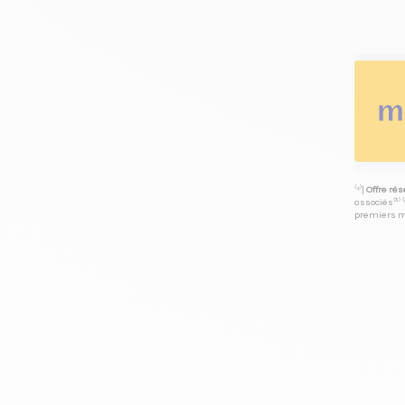
⁽⁴⁾|
Offre ré
associés⁽³⁾ 
premiers mo