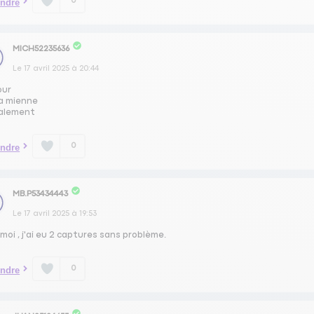
0
ndre
MICH52235636
Le
17 avril 2025
à
20:44
our
la mienne
alement
0
ndre
MB.P53434443
Le
17 avril 2025
à
19:53
moi , j'ai eu 2 captures sans problème.
0
ndre