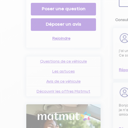
Poser une question
Consult
Déposer un avis
Rejoindre
j'ai 
Ce s
Questions de ce véhicule
Répo
Les astuces
Avis de ce véhicule
Découvrir les offres Matmut
Bonj
je n'
amic