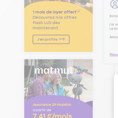
1 mois de loyer offert
⁽⁴⁾.
Bonj
Découvrez nos offres
flash LLD dès
j'ai 
maintenant.
Le br
Amic
J'en profite
Répo
Assurance 2R Mobilité
à partir de
7,41 €/mois