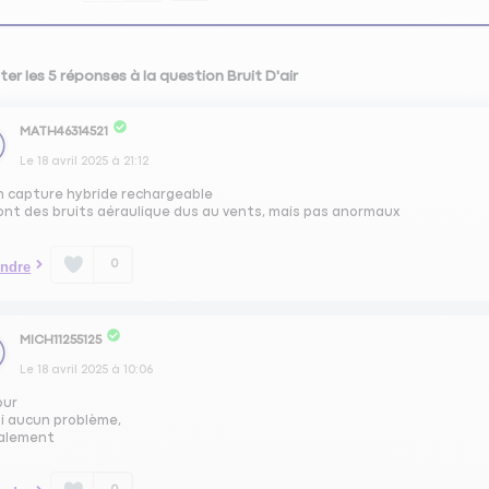
er les 5 réponses à la question Bruit D'air
MATH46314521
Le
18 avril 2025
à
21:12
un capture hybride rechargeable
ont des bruits aéraulique dus au vents, mais pas anormaux
0
ndre
MICH11255125
Le
18 avril 2025
à
10:06
our
ai aucun problème,
alement