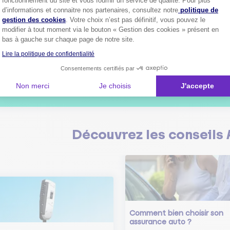
fonctionnement du site et vous fournir un service de qualité. Pour plus
Axeptio consent
d’informations et connaitre nos partenaires, consultez notre
politique de
1
gestion des cookies
. Votre choix n’est pas définitif, vous pouvez le
modifier à tout moment via le bouton « Gestion des cookies » présent en
bas à gauche sur chaque page de notre site.
Lire la politique de confidentialité
Plus de
4 millions de sociétaire
Consentements certifiés par
confiance.
Pourquoi pas vous ?
Non merci
Je choisis
J'accepte
Découvrez les
conseils
Comment bien choisir son
assurance auto ?