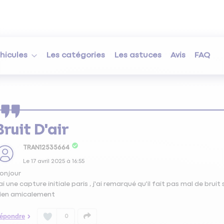
hicules
Les catégories
Les astuces
Avis
FAQ
Bruit D'air
TRAN12535664
Le
17 avril 2025
à
16:55
onjour
'ai une capture initiale paris , j'ai remarqué qu'il fait pas mal de bruit
ien amicalement
épondre
0