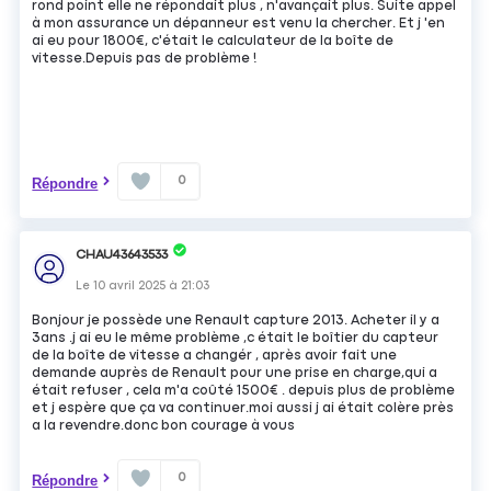
rond point elle ne répondait plus , n'avançait plus. Suite appel
à mon assurance un dépanneur est venu la chercher. Et j 'en
ai eu pour 1800€, c'était le calculateur de la boîte de
vitesse.Depuis pas de problème !
0
Répondre
CHAU43643533
Le
10 avril 2025
à
21:03
Bonjour je possède une Renault capture 2013. Acheter il y a
3ans .j ai eu le même problème ,c était le boîtier du capteur
de la boîte de vitesse a changér , après avoir fait une
demande auprès de Renault pour une prise en charge,qui a
était refuser , cela m'a coûté 1500€ . depuis plus de problème
et j espère que ça va continuer.moi aussi j ai était colère près
a la revendre.donc bon courage à vous
0
Répondre