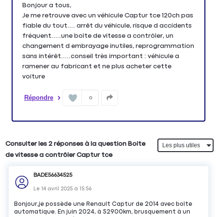
Bonjour a tous,
Je me retrouve avec un véhicule Captur tce 120ch pas
fiable du tout.... arrêt du véhicule, risque d accidents
fréquent.....une boîte de vitesse a contrôler, un
changement d embrayage inutiles, reprogrammation
sans intérêt.....conseil très important : véhicule a
ramener au fabricant et ne plus acheter cette
voiture
Répondre
0
Consulter les 2 réponses à la question Boite
de vitesse a contrôler Captur tce
BADE56634525
Le
14 avril 2025
à
15:56
Bonjour,je possède une Renault Captur de 2014 avec boîte
automatique. En juin 2024, à 52900km, brusquement à un