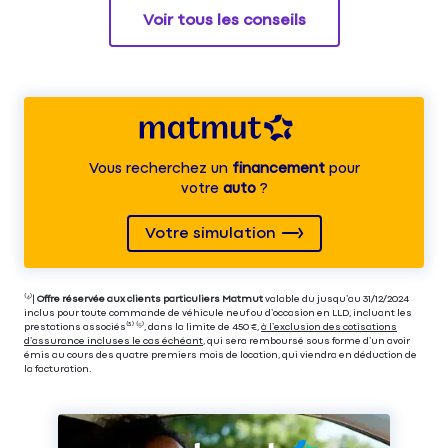
Voir tous les conseils
Vous recherchez un
financement
pour
votre
auto
?
Votre simulation
⁽⁴⁾|
Offre réservée aux clients particuliers Matmut
valable du jusqu’au 31/12/2024
inclus pour toute commande de véhicule neuf ou d’occasion en LLD, incluant les
prestations associés⁽³⁾ ⁽⁵⁾, dans la limite de 450 €,
à l’exclusion des cotisations
d’assurance incluses le cas échéant
, qui sera remboursé sous forme d’un avoir
émis au cours des quatre premiers mois de location, qui viendra en déduction de
la facturation.