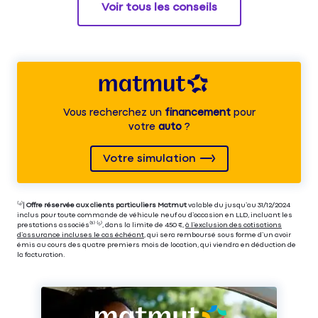
Voir tous les conseils
Vous recherchez un
financement
pour
votre
auto
?
Votre simulation
⁽⁴⁾|
Offre réservée aux clients particuliers Matmut
valable du jusqu’au 31/12/2024
inclus pour toute commande de véhicule neuf ou d’occasion en LLD, incluant les
prestations associés⁽³⁾ ⁽⁵⁾, dans la limite de 450 €,
à l’exclusion des cotisations
d’assurance incluses le cas échéant
, qui sera remboursé sous forme d’un avoir
émis au cours des quatre premiers mois de location, qui viendra en déduction de
la facturation.