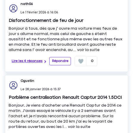
nath56
Le
1 février 2026
à
16:06
Disfonctionnement de feu de jour
Bonjour à tous, dès que j' ouvre ma voiture mes feux de
jour s allume normal, mais celui de gauche s éteint
aussitôt et ne fonctionne plus même avec les autres feux
en marche. Et le feu anti brouillard avant gauche reste
allumé sans l' avoir enclenché, au...
voir la suite
Lire les 4 réponses
Répondre
0
Ogustin
Le
28 janvier 2026
à
15:37
Porblème centralisation Renault Captur 2014 1.5DCI
Bonjour, Je viens d'acheter une Renault Captur de 2014 ce
matin. J'avais essayé le véhicule il y a 2 semaines avant
l'achat et je n'avais rencontré aucun problème. Sur la
route du retour, au bout de 20 km j'ai eu le voyant de
portières ouvertes avec les l...
voir la suite