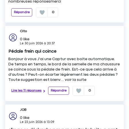
nombreuses réponsesmerci
Répondre
0
Cito
0
like
Le
30 juin 2026
à
20:37
Pédale frein qui coince
Bonjour à vous J'ai une Captur avec boîte automatique.
De temps en temps, le bord de la semelle de ma chaussure
se coince sous la pédale de frein. Est-ce que cela arrive à
d'autres ? Peut-on écarter légèrement les deux pédales ?
Toute suggestion est bienv...
voir la suite
Lire les 11 réponses
Répondre
0
JOB
0
like
Le
23 juin 2026
à
13:09