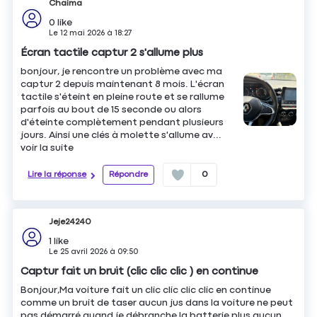
Chaima
0
like
Le
12 mai 2026
à
18:27
Écran tactile captur 2 s'allume plus
bonjour, je rencontre un problème avec ma
captur 2 depuis maintenant 8 mois. L'écran
tactile s'éteint en pleine route et se rallume
parfois au bout de 15 seconde ou alors
d'éteinte complètement pendant plusieurs
jours. Ainsi une clés à molette s'allume av...
voir la suite
Lire la réponse
Répondre
0
Jeje24240
1
like
Le
25 avril 2026
à
09:50
Captur fait un bruit (clic clic clic ) en continue
Bonjour,Ma voiture fait un clic clic clic clic en continue
comme un bruit de taser aucun jus dans la voiture ne peut
pas démarré quand je débranche la batterie plus aucun