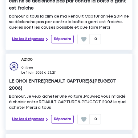
clim ne se déclenche pas par contre la boite a gant
est fraiche
bonjour a tous la clim de ma Renault Captur année 2014 ne
se déclenche pas par contre la boite a gant est fraiche,
quelles sont les causes possible et que faire Merci
Lire les 2 réponses
Répondre
0
AZ100
9
likes
Le
1 juin 2026
à
23:27
LE CHOI ENTRE(RENAULT CAPTURE)&(PEUGEOT
2008)
Bonjour, Je veux acheter une voiture ,Pouviez vous m'aidé
à choisir entre RENAULT CAPTURE & PEUGEOT 2008 le quel
acheter Merci à tous
Lire les 4 réponses
Répondre
0