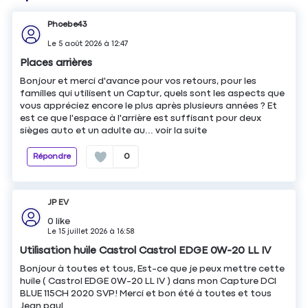
Phoebe43
Le
5 août 2026
à
12:47
Places arrières
Bonjour et merci d'avance pour vos retours, pour les
familles qui utilisent un Captur, quels sont les aspects que
vous appréciez encore le plus après plusieurs années ? Et
est ce que l'espace à l'arrière est suffisant pour deux
sièges auto et un adulte au...
voir la suite
Répondre
0
JP EV
0
like
Le
15 juillet 2026
à
16:58
Utilisation huile Castrol Castrol EDGE 0W-20 LL IV
Bonjour à toutes et tous, Est-ce que je peux mettre cette
huile ( Castrol EDGE 0W-20 LL IV ) dans mon Capture DCI
BLUE 115CH 2020 SVP! Merci et bon été à toutes et tous
Jean paul