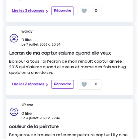
Lire les 3 réponses
Répondre
0
wardy
0
like
Le
7 juillet 2026
à
20:54
Lecran de ma captur salume quand elle veux
Bonjour a tous j'ai l'ecran de mon renault captur année
2015 qui s'alume quand elle veux et meme des fois sa bug
quelq'un a une idé svp
Lire les 3 réponses
Répondre
0
JPierre
0
like
Le
4 juillet 2026
à
22:46
couleur de la peinture
Bonjourou se trouve la reference peinture captur 1 il y a ne