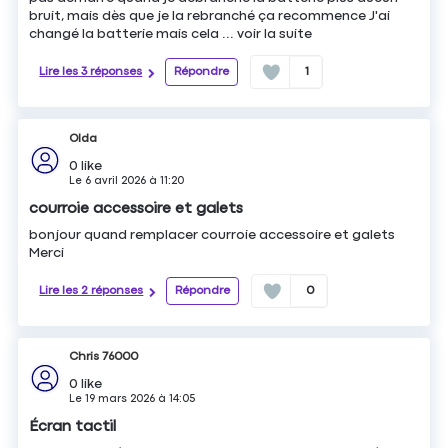
bruit, mais dès que je la rebranché ça recommence J'ai
changé la batterie mais cela ...
voir la suite
Lire les 3 réponses
Répondre
1
Olda
0
like
Le
6 avril 2026
à
11:20
courroie accessoire et galets
bonjour quand remplacer courroie accessoire et galets
Merci
Lire les 2 réponses
Répondre
0
Chris 76000
0
like
Le
19 mars 2026
à
14:05
Écran tactil