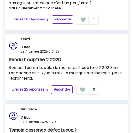
bas age, ou est ce que c'est un peu juste ?
particulièrement à l'arrière
Lire les 121 réponses
Répondre
1
sab91
0
like
Le
7 janvier 2026
à
21:35
Renault capture 2 2020
Bonjour l'écran tactile de ma renault capture 2 2020 ne
fonctionne plus. Que faire? La musique mache mais juste
l'écranMerci.
Lire les 25 réponses
Répondre
0
trinidade
0
like
Le
2 janvier 2026
à
20:11
Temoin dessence défectueux.?