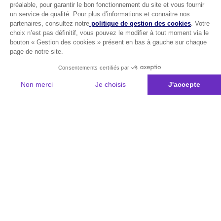
préalable, pour garantir le bon fonctionnement du site et vous fournir
un service de qualité. Pour plus d’informations et connaitre nos
partenaires, consultez notre
politique de gestion des cookies
. Votre
choix n’est pas définitif, vous pouvez le modifier à tout moment via le
bouton « Gestion des cookies » présent en bas à gauche sur chaque
page de notre site.
Consentements certifiés par
Non merci
Je choisis
J'accepte
Plateforme de Gestion du Consentement : Personnalisez vos Options
Axeptio consent
Notre plateforme vous permet d'adapter et de gérer vos paramètres de 
Les conseils Matmut
Besoin d'une estimation ?