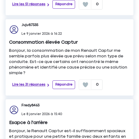
Lire les 51 réponses
Répondre
0
Juju87335
Le
9 janvier 2026
à
16:22
Consommation élevée Captur
Bonjour, la consommation de mon Renault Captur me
semble parfois plus élevée que prévu selon mon type de
conduite. Est-ce que certains ont rencontré le même
phénomène et identifié une cause précise ou une solution
simple ?
Lire les 31 réponses
Répondre
0
Fredy8463
Le
8 janvier 2026
à
15:40
Esapce à l'arrière
Bonjour, le Renault Captur est-il suffisamment spacieux
et pratique pour une petite famille avec deux enfants en