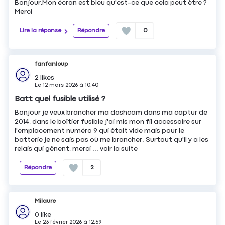
Bonjour,Mon écran est bleu qu'est-ce que cela peut ètre ?
Merci
Lire la réponse
Répondre
0
fanfanloup
2
likes
Le
12 mars 2026
à
10:40
Batt quel fusible utilisé ?
Bonjour je veux brancher ma dashcam dans ma captur de
2014, dans le boîtier fusible j'ai mis mon fil accessoire sur
l'emplacement numéro 9 qui était vide mais pour le
batterie je ne sais pas où me brancher. Surtout qu'il y a les
relais qui gênent, merci ...
voir la suite
Répondre
2
Milaure
0
like
Le
23 février 2026
à
12:59