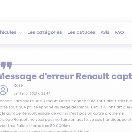
hicules
Les catégories
Les astuces
Avis
FAQ
Message d'erreur Renault cap
Rose
Le
19 mai 2021
à
22:47
onsoir J'ai acheté une Renault Captur année 2013 tout allait très bi
oîte sauf que j'ai téléphoné au siège de Renault et ils lui ont dit qu
t le garage Renault essaie de voir si c'est pas un autre problème .
e siège Renault ne veux pas me faire un geste. Je suis handicapée et 
vec très faible kilomètres 50 000km.
a elle a eu toute ses révisions et elle a 92310km.