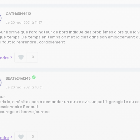
CATH63144412
Le
20 mai 2021
à
11:37
ur il arrive que l'ordinateur de bord indique des problèmes alors que la 
que temps .De temps en temps on met la clef dans son emplacement quelq
il faut la reprendre . cordialement
0
ndre
BEAT62461243
Le
20 mai 2021
à
10:31
our.
prix là, n'hésitez pas à demander un autre avis, un petit garagiste du c
essionnaire Renault.
courage et bonne journée.
0
ndre