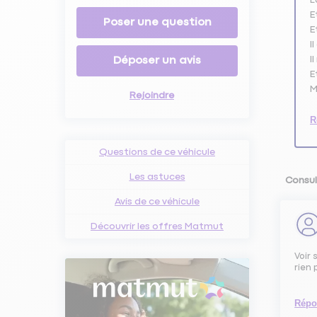
E
Poser une question
E
I
Déposer un avis
I
E
M
Rejoindre
R
Questions de ce véhicule
Les astuces
Consul
Avis de ce véhicule
Découvrir les offres Matmut
Voir 
rien
Répo