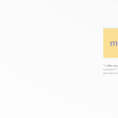
⁽⁴⁾|
Offre ré
associés⁽³⁾ 
premiers mo