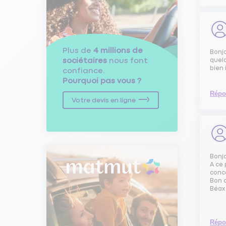
Plus de
4 millions de
Bonjo
sociétaires
nous font
quel
bien 
confiance.
Pourquoi pas vous ?
Répo
Votre devis en ligne
Bonj
A ce 
conc
Bon 
Béax
Répo