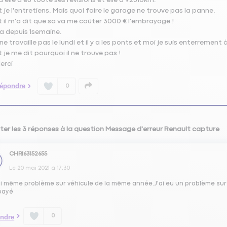
t je l'entretiens. Mais quoi faire le garage ne trouve pas la panne.
t il m'a dit que sa va me coûter 3000 € l'embrayage !
l a depuis 1semaine.
l ne travaille pas le lundi et il y a les ponts et moi je suis enterrement
t je me dit pourquoi il ne trouve pas !
erci
épondre
0
ter les 3 réponses à la question Message d'erreur Renault capture
CHRI63152655
Le
20 mai 2021
à
17:30
si même problème sur véhicule de la même année.J'ai eu un problème sur 
 payé
0
ndre