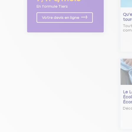
En formule Tiers
Qu'e
Votre devis en ligne
tour
Tout
comm
Le L
Écol
Éco
Déco