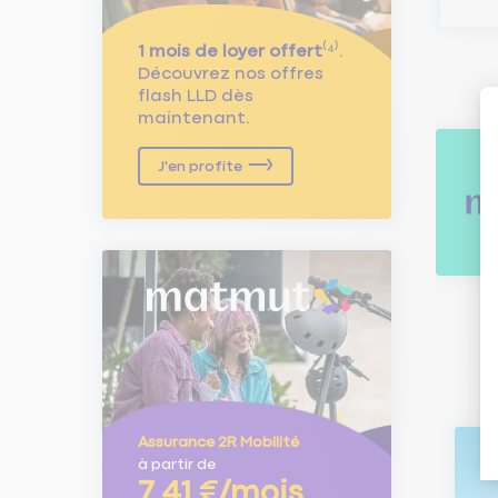
1 mois de loyer offert
⁽⁴⁾.
Découvrez nos offres
flash LLD dès
maintenant.
J'en profite
Assurance 2R Mobilité
à partir de
7,41 €/mois