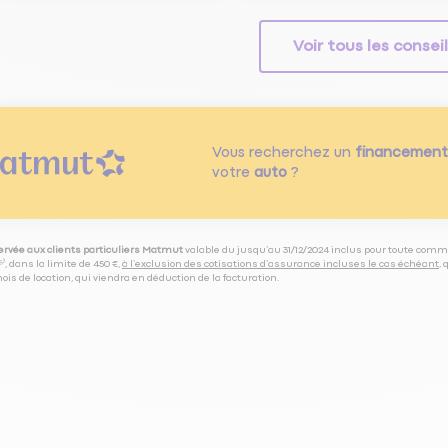
Voir tous les consei
Vous recherchez un
financement
votre
auto
?
servée aux clients particuliers Matmut
valable du jusqu’au 31/12/2024 inclus pour toute comm
⁽⁵⁾, dans la limite de 450 €,
à l’exclusion des cotisations d’assurance incluses le cas échéant
,
is de location, qui viendra en déduction de la facturation.