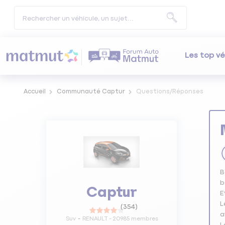
Les top vé
Accueil
Communauté Captur
Questions/Réponses
B
b
Captur
E
L
(
354
)
a
Suv
RENAULT
-
20985
membres
L