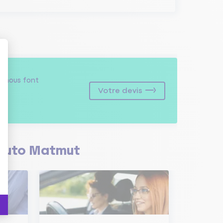
s
nous font
Votre devis
Auto Matmut