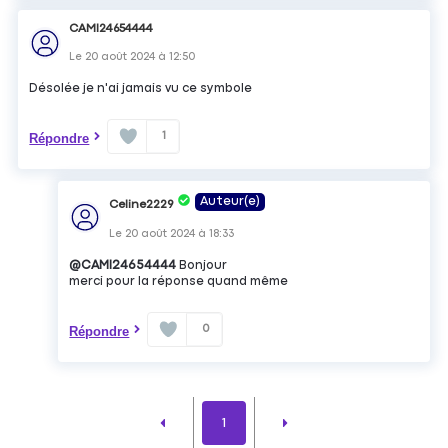
CAMI24654444
Le
20 août 2024
à
12:50
Désolée je n'ai jamais vu ce symbole
1
Répondre
Auteur(e)
Celine2229
Le
20 août 2024
à
18:33
@CAMI24654444
Bonjour
merci pour la réponse quand même
0
Répondre
1