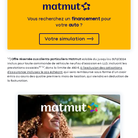
Vous recherchez un
financement
pour
votre
auto
?
Votre simulation
⁽⁴⁾|
Offre réservée aux clients particuliers Matmut
valable du jusqu’au 31/12/2024
inclus pour toute commande de véhicule neuf ou d’occasion en LLD, incluant les
prestations associés⁽³⁾ ⁽⁵⁾, dans la limite de 450 €,
à l’exclusion des cotisations
d’assurance incluses le cas échéant
, qui sera remboursé sous forme d’un avoir
émis au cours des quatre premiers mois de location, qui viendra en déduction de
la facturation.