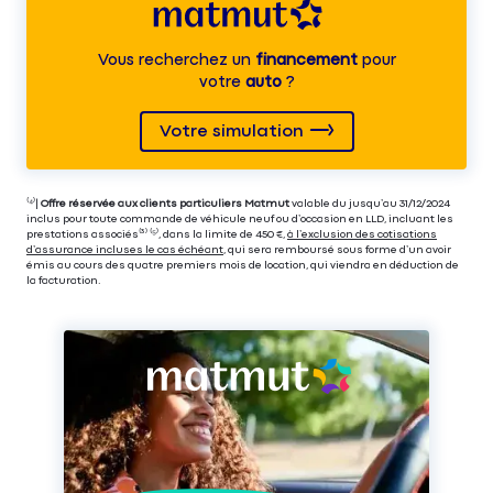
Vous recherchez un
financement
pour
votre
auto
?
Votre simulation
⁽⁴⁾|
Offre réservée aux clients particuliers Matmut
valable du jusqu’au 31/12/2024
inclus pour toute commande de véhicule neuf ou d’occasion en LLD, incluant les
prestations associés⁽³⁾ ⁽⁵⁾, dans la limite de 450 €,
à l’exclusion des cotisations
d’assurance incluses le cas échéant
, qui sera remboursé sous forme d’un avoir
émis au cours des quatre premiers mois de location, qui viendra en déduction de
la facturation.