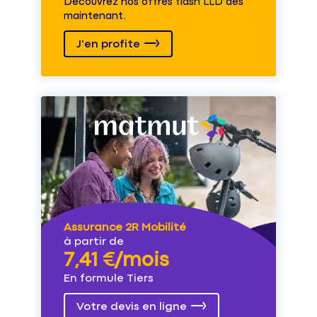
Découvrez nos offres flash LLD dès
maintenant.
J'en profite
Assurance 2R Mobilité
à partir de
7,41 €/mois
En formule Tiers
Votre devis en ligne