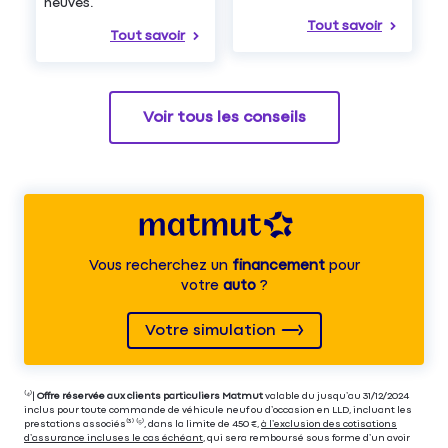
neuves.
Tout savoir
Tout savoir
Voir tous les conseils
Vous recherchez un
financement
pour
votre
auto
?
Votre simulation
⁽⁴⁾|
Offre réservée aux clients particuliers Matmut
valable du jusqu’au 31/12/2024
inclus pour toute commande de véhicule neuf ou d’occasion en LLD, incluant les
prestations associés⁽³⁾ ⁽⁵⁾, dans la limite de 450 €,
à l’exclusion des cotisations
d’assurance incluses le cas échéant
, qui sera remboursé sous forme d’un avoir