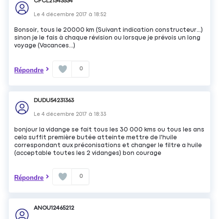
CFCL21343534
Le
4 décembre 2017
à
18:52
Bonsoir, tous le 20000 km (Suivant indication constructeur...)
sinon je le fais à chaque révision ou lorsque je prévois un long
voyage (Vacances...)
0
Répondre
DUDU54231363
Le
4 décembre 2017
à
18:33
bonjour la vidange se fait tous les 30 000 kms ou tous les ans
cela suffit première butée atteinte mettre de l'huile
correspondant aux préconisations et changer le filtre a huile
(acceptable toutes les 2 vidanges) bon courage
0
Répondre
ANOU12465212