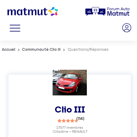
Accueil
Communauté Clio III
Questions/Réponses
Clio III
(
114
)
27577
membres
Citadine
RENAULT