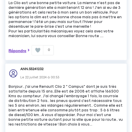
La Clio est une bonne petite voiture. La mienne n'est pas de
dernière génération elle a maintenant 12 ans ! J'en ai eu de 3
générations et cela reste à mon sens un bon véhicule. Pour
les options la clim est une bonne chose mais pas à mettre en
permanence ! l'été un peu mais surtout l'hiver pour
désembuer le pare-brise c'est une merveille !
Pour les particularités mécaniques voyez cela avec votre
mécanicien, lui saura vous conseiller Bonne route ....
0
Répondre
ANN.55241232
Le
22 juillet 2024
à
00:53
Bonjour.. j'ai une Renault Clio 2 " Campus" dont je suis très
satisfaite depuis 15 ans..Elle est de 2008 et affiche 166500
Kms au compteur. J'ai changé l'embrayage 1 fois, la courroie
de distribution 2 fois.. les pneus quand c'est nécessaire tous
les 5 ans environ..les vidanges régulièrement.. Comme elle est
bien entretenue elle consomme plutôt pas trop : 5 à 6 litres
de diesel/100 km.. A vous d'apprécier. Pour moi c'est une
bonne petite voiture autant pour la ville que pour la route.. vu
les restrictions de vitesse ! Bon choix à vous...