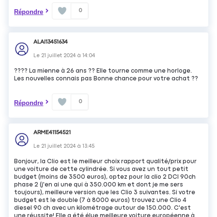
0
Répondre
ALAI13451634
Le
21 juillet 2024
à
14:04
???? La mienne à 26 ans ?? Elle tourne comme une horloge.
Les nouvelles connais pas Bonne chance pour votre achat ??
0
Répondre
ARME41154521
Le
21 juillet 2024
à
13:45
Bonjour, la Clio est le meilleur choix rapport qualité/prix pour
une voiture de cette cylindrée. Si vous avez un tout petit
budget (moins de 3500 euros), optez pour la clio 2 DCI 90ch
phase 2 (j'en ai une qui à 350.000 km et dont je me sers
toujours), meilleure version que les Clio 3 suivantes. Si votre
budget est le double (7 à 8000 euros) trouvez une Clio 4
diesel 90 ch avec un kilométrage autour de 150.000. C'est
une réussite! Elle a été élue meilleure voiture européenne à