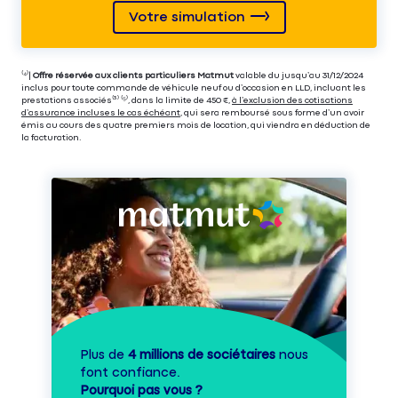
Votre simulation
⁽⁴⁾|
Offre réservée aux clients particuliers Matmut
valable du jusqu’au 31/12/2024
inclus pour toute commande de véhicule neuf ou d’occasion en LLD, incluant les
prestations associés⁽³⁾ ⁽⁵⁾, dans la limite de 450 €,
à l’exclusion des cotisations
d’assurance incluses le cas échéant
, qui sera remboursé sous forme d’un avoir
émis au cours des quatre premiers mois de location, qui viendra en déduction de
la facturation.
Plus de
4 millions de sociétaires
nous
font confiance.
Pourquoi pas vous ?