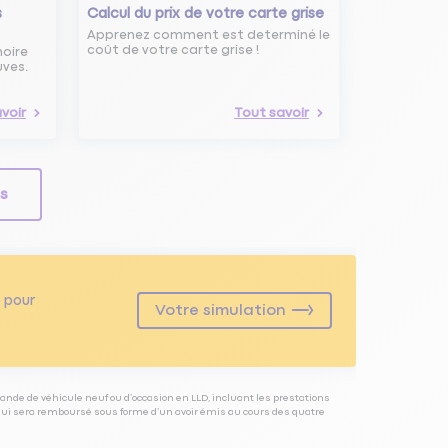
s
Calcul du prix de votre carte grise
Apprenez comment est determiné le
coût de votre carte grise !
noire
uves.
voir
Tout savoir
ls
pour
Votre simulation
ande de véhicule neuf ou d’occasion en LLD, incluant les prestations
 qui sera remboursé sous forme d’un avoir émis au cours des quatre