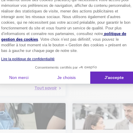
Découvrez les
conseils
mémoriser vos préférences de navigation, afficher du contenu personnalisé,
réaliser des statistiques de visite, mener des actions publicitaires et
interagir avec les réseaux sociaux. Nous utilisons également d’autres
cookies, qui ne nécessitent pas votre accord préalable, pour garantir le bon
fonctionnement du site et vous fournir un service de qualité. Pour plus
Axeptio consent
d’informations et connaitre nos partenaires, consultez notre
politique de
gestion des cookies
. Votre choix n’est pas définitif, vous pouvez le
modifier à tout moment via le bouton « Gestion des cookies » présent en
Comment bien choisir son
bas à gauche sur chaque page de notre site.
assurance auto ?
Conseils pour choisir la meille
st-ce que le nouveau radar
Lire la politique de confidentialité
assurance auto selon vos bes
elle ?
Consentements certifiés par
 savoir sur le radar tourelle et
ent éviter les infractions.
Tout sa
Non merci
Je choisis
J'accepte
Tout savoir