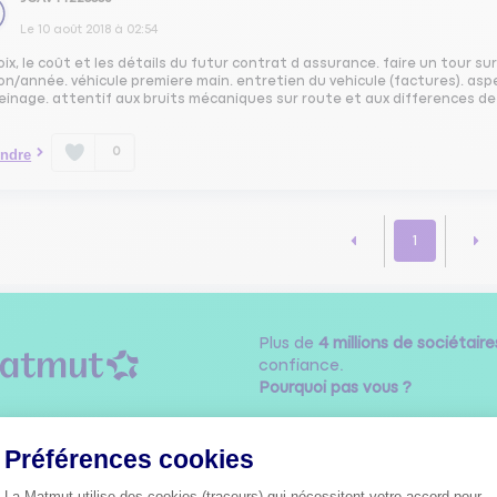
Le
10 août 2018
à
02:54
oix, le coût et les détails du futur contrat d assurance. faire un tour su
on/année. véhicule premiere main. entretien du vehicule (factures). asp
einage. attentif aux bruits mécaniques sur route et aux differences de 
0
ndre
1
Plus de
4 millions de sociétaire
confiance.
Pourquoi pas vous ?
Préférences cookies
La Matmut utilise des cookies (traceurs) qui nécessitent votre accord pour