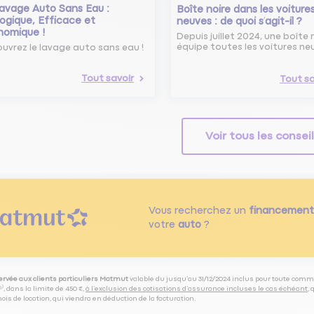
avage Auto Sans Eau :
Boîte noire dans les voiture
ogique, Efficace et
neuves : de quoi s’agit-il ?
nomique !
Depuis juillet 2024, une boîte 
équipe toutes les voitures ne
uvrez le lavage auto sans eau !
Tout savoir
Tout sa
Voir tous les consei
Vous recherchez un
financement
votre
auto
?
servée aux clients particuliers Matmut
valable du jusqu’au 31/12/2024 inclus pour toute comm
⁽⁵⁾, dans la limite de 450 €,
à l’exclusion des cotisations d’assurance incluses le cas échéant
,
is de location, qui viendra en déduction de la facturation.