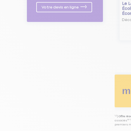
Le L
Votre devis en ligne
Écol
Éco
Déco
⁽⁴⁾|
Offre ré
associés⁽³⁾ 
premiers mo