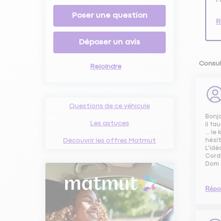
Poser une question
R
Déposer un avis
Consul
Rejoindre
Questions de ce véhicule
Bonj
Les astuces
il fa
... l
Découvrir les offres Matmut
hésit
L'idé
Cord
Dom
Répo