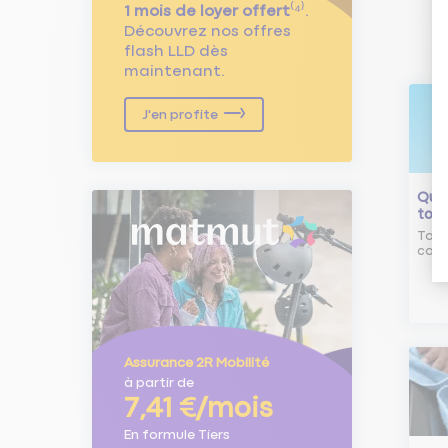
1 mois de loyer offert
⁽⁴⁾.
Découvrez nos offres
flash LLD dès
maintenant.
J'en profite
Qu'e
tour
Tout
comm
Assurance 2R Mobilité
à partir de
7,41 €/mois
En formule Tiers