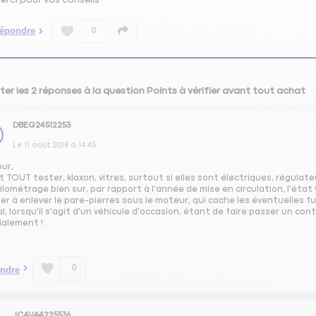
épondre
0
ter les 2 réponses à la question Points à vérifier avant tout achat
DBEG24512253
Le
11 août 2018
à
14:45
our,
ut TOUT tester, klaxon, vitres, surtout si elles sont électriques, régulat
e kilométrage bien sur, par rapport à l'année de mise en circulation, l'ét
er à enlever le pare-pierres sous le moteur, qui cache les éventuelles fuit
al, lorsqu'il s'agit d'un véhicule d'occasion, étant de faire passer un con
ialement !
0
ndre
JCAV44225536