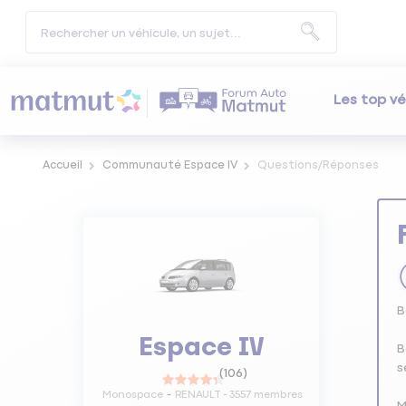
Les top vé
Accueil
Communauté Espace IV
Questions/Réponses
B
Espace IV
B
s
(
106
)
Monospace
RENAULT
-
3557
membres
M