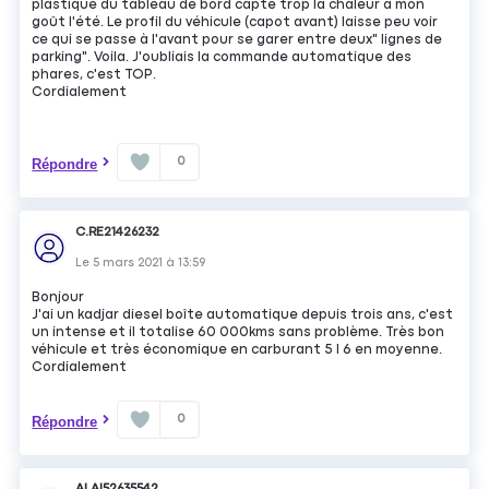
plastique du tableau de bord capte trop la chaleur à mon
goût l'été. Le profil du véhicule (capot avant) laisse peu voir
ce qui se passe à l'avant pour se garer entre deux" lignes de
parking". Voila. J'oubliais la commande automatique des
phares, c'est TOP.
Cordialement
0
Répondre
C.RE21426232
Le
5 mars 2021
à
13:59
Bonjour
J'ai un kadjar diesel boîte automatique depuis trois ans, c'est
un intense et il totalise 60 000kms sans problème. Très bon
véhicule et très économique en carburant 5 l 6 en moyenne.
Cordialement
0
Répondre