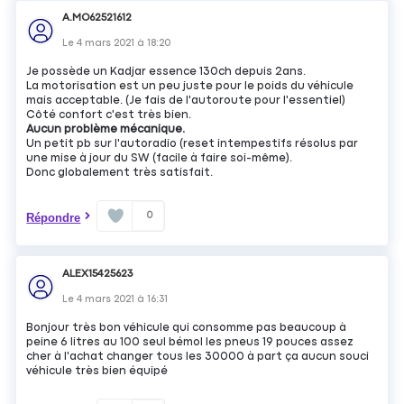
A.MO62521612
Le
4 mars 2021
à
18:20
Je possède un Kadjar essence 130ch depuis 2ans.
La motorisation est un peu juste pour le poids du véhicule
mais acceptable. (Je fais de l'autoroute pour l'essentiel)
Côté confort c'est très bien.
Aucun problème mécanique.
Un petit pb sur l'autoradio (reset intempestifs résolus par
une mise à jour du SW (facile à faire soi-même).
Donc globalement très satisfait.
0
Répondre
ALEX15425623
Le
4 mars 2021
à
16:31
Bonjour très bon véhicule qui consomme pas beaucoup à
peine 6 litres au 100 seul bémol les pneus 19 pouces assez
cher à l'achat changer tous les 30000 à part ça aucun souci
véhicule très bien équipé