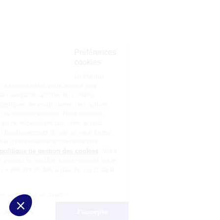
Préférences
cookies
La Matmut
utilise des cookies (traceurs) qui nécessitent votre accord pour
mémoriser vos préférences de navigation, afficher du contenu
personnalisé, réaliser des statistiques de visite, mener des actions
publicitaires et interagir avec les réseaux sociaux. Nous utilisons
également d’autres cookies, qui ne nécessitent pas votre accord
préalable, pour garantir le bon fonctionnement du site et vous fournir
un service de qualité. Pour plus d’informations et connaitre nos
partenaires, consultez notre
politique de gestion des cookies
. Votre
choix n’est pas définitif, vous pouvez le modifier à tout moment via le
bouton « Gestion des cookies » présent en bas à gauche sur chaque
page de notre site.
Consentements certifiés par
Non merci
Je choisis
J'accepte