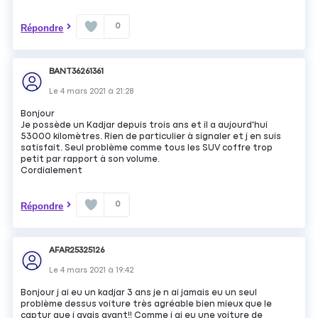
0
Répondre
BANT36261361
Le
4 mars 2021
à
21:28
Bonjour
Je possède un Kadjar depuis trois ans et il a aujourd'hui
53000 kilomètres. Rien de particulier à signaler et j en suis
satisfait. Seul problème comme tous les SUV coffre trop
petit par rapport à son volume.
Cordialement
0
Répondre
AFAR25325126
Le
4 mars 2021
à
19:42
Bonjour j ai eu un kadjar 3 ans je n ai jamais eu un seul
problème dessus voiture très agréable bien mieux que le
captur que j avais avant!! Comme j ai eu une voiture de