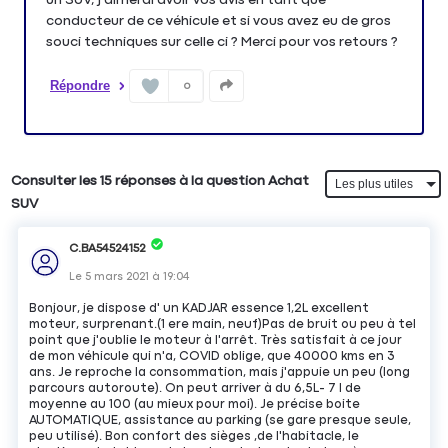
conducteur de ce véhicule et si vous avez eu de gros
souci techniques sur celle ci ? Merci pour vos retours ?
Répondre
0
Consulter les 15 réponses à la question Achat
SUV
C.BA54524152
Le
5 mars 2021
à
19:04
Bonjour, je dispose d' un KADJAR essence 1,2L excellent
moteur, surprenant.(1 ere main, neuf)Pas de bruit ou peu à tel
point que j'oublie le moteur à l'arrêt. Très satisfait à ce jour
de mon véhicule qui n'a, COVID oblige, que 40000 kms en 3
ans. Je reproche la consommation, mais j'appuie un peu (long
parcours autoroute). On peut arriver à du 6,5L- 7 l de
moyenne au 100 (au mieux pour moi). Je précise boite
AUTOMATIQUE, assistance au parking (se gare presque seule,
peu utilisé). Bon confort des sièges ,de l'habitacle, le