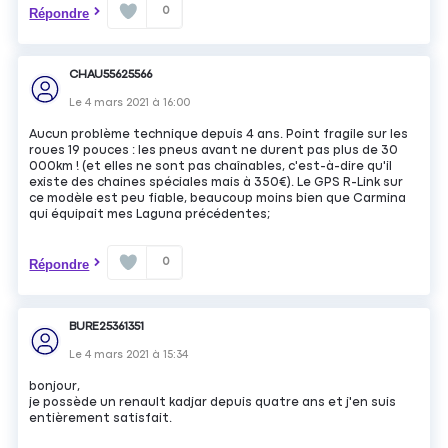
0
Répondre
CHAU55625566
Le
4 mars 2021
à
16:00
Aucun problème technique depuis 4 ans. Point fragile sur les
roues 19 pouces : les pneus avant ne durent pas plus de 30
000km ! (et elles ne sont pas chaînables, c'est-à-dire qu'il
existe des chaines spéciales mais à 350€). Le GPS R-Link sur
ce modèle est peu fiable, beaucoup moins bien que Carmina
qui équipait mes Laguna précédentes;
0
Répondre
BURE25361351
Le
4 mars 2021
à
15:34
bonjour,
je possède un renault kadjar depuis quatre ans et j'en suis
entièrement satisfait.