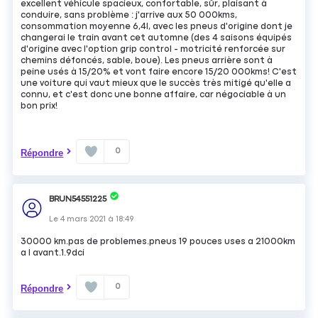
excellent véhicule spacieux, confortable, sûr, plaisant à
conduire, sans problème : j'arrive aux 50 000kms,
consommation moyenne 6,4l, avec les pneus d'origine dont je
changerai le train avant cet automne (des 4 saisons équipés
d'origine avec l'option grip control - motricité renforcée sur
chemins défoncés, sable, boue). Les pneus arrière sont à
peine usés à 15/20% et vont faire encore 15/20 000kms! C'est
une voiture qui vaut mieux que le succès très mitigé qu'elle a
connu, et c'est donc une bonne affaire, car négociable à un
bon prix!
0
Répondre
BRUN54551225
Le
4 mars 2021
à
18:49
30000 km.pas de problemes.pneus 19 pouces uses a 21000km
a l avant.1.9dci
0
Répondre