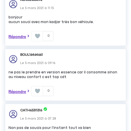
ALAI52635542
Le
5 mars 2021
à
11:15
bonjour
aucun souci avec mon kadjar très bon véhicule.
0
Répondre
BOUL16464661
Le
5 mars 2021
à
09:16
ne pas le prendre en version essence car il consomme sinon
au niveau confort c est top cdt
0
Répondre
CATH63311316
Le
5 mars 2021
à
07:28
Non pas de soucis pour l'instant tout va bien