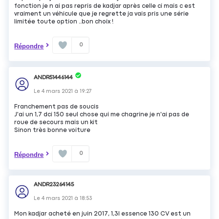
fonction je n ai pas repris de kadjar après celle ci mais c est
vraiment un véhicule que je regrette ja vais pris une série
limitée toute option ..bon choix !
0
Répondre
ANDR51446144
Le
4 mars 2021
à
19:27
Franchement pas de soucis
J'ai un 1,7 dci 150 seul chose qui me chagrine je n'ai pas de
roue de secours mais un kit
Sinon très bonne voiture
0
Répondre
ANDR23264145
Le
4 mars 2021
à
18:53
Mon kadjar acheté en juin 2017, 1,3l essence 130 CV est un