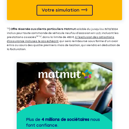
Votre simulation
⁽⁴⁾|
Offre réservée aux clients particuliers Matmut
valable du jusqu’au 31/12/2024
inclus pour toute commande de véhicule neuf ou d’occasion en LLD, incluant les
prestations associés⁽³⁾ ⁽⁵⁾, dans la limite de 450 €,
à l’exclusion des cotisations
d’assurance incluses le cas échéant
, qui sera remboursé sous forme d’un avoir
émis au cours des quatre premiers mois de location, qui viendra en déduction de
la facturation.
Plus de
4 millions de sociétaires
nous
font confiance.