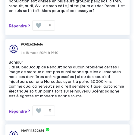
population est divisée en plusieurs groupe: peugeot, citrën,
renault, audi, Wv...de mon côté j'ai toujours eu des Renault et
en suis satisfait. Alors pourquoi pas essayer?
0
Répondre
PORE62161616
Le
18 mars 2024
à
19:10
Bonjour
J ai eu beaucoup de Renault sans aucun problème certes l
image de marque n est pas aussi bonne que les allemandes
mais ces dernières ont regressées j ai eu des soucis d
injecteurs sur une Mercedes ayant à peine 80000 kms
comme quoi ça ne veut rien dire Il semblerait que l autonomie
électrique soit un point fort sur le nouveau Scénic sa ligne
est élégante et moderne bonne route
0
Répondre
MARI14522654