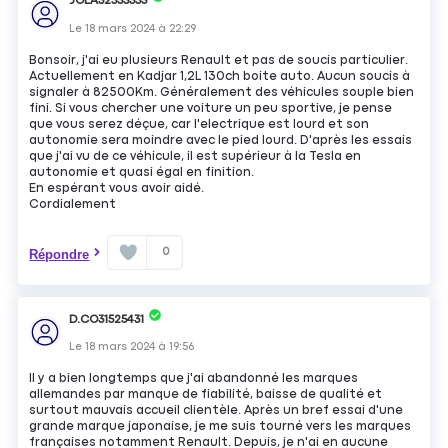
JOLA32535353
Le
18 mars 2024
à
22:29
Bonsoir, j'ai eu plusieurs Renault et pas de soucis particulier.
Actuellement en Kadjar 1,2L 130ch boite auto. Aucun soucis à
signaler à 82500Km. Généralement des véhicules souple bien
fini. Si vous chercher une voiture un peu sportive, je pense
que vous serez déçue, car l'electrique est lourd et son
autonomie sera moindre avec le pied lourd. D'après les essais
que j'ai vu de ce véhicule, il est supérieur à la Tesla en
autonomie et quasi égal en finition.
En espérant vous avoir aidé.
Cordialement
0
Répondre
D.CO31525431
Le
18 mars 2024
à
19:56
Il y a bien longtemps que j'ai abandonné les marques
allemandes par manque de fiabilité, baisse de qualité et
surtout mauvais accueil clientèle. Après un bref essai d'une
grande marque japonaise, je me suis tourné vers les marques
françaises notamment Renault. Depuis, je n'ai en aucune