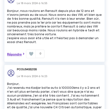
Le
18 mars 2024
à
16:55
Bonjour, nous roulons en Renault depuis plus de 12 ans et
n'avons jamais eu de souci. Nous avons eu des VW, et bien que
de très bonne qualité, Renault n'a rien à leur envier. Bien sûr,
ne pas prendre pas le 1er prix car les équipements sont moins
nombreux, mais je préfère le confort Renault à celui des VW
car beaucoup moins raide. Nous roulons en hybride e tech et
sincèrement très bonne voiture.
j'espère vous avoir été utile et n'hésitez pas à demander un
essai chez Renault.
0
Répondre
PCOU54552135
Le
18 mars 2024
à
16:23
Bonjour,
J'ai revendu ma Kadjar boîte auto à 100000kms il y a 2 ans et
n'en ait plus entendu parler, c'est vous dire que je n'ai eu
aucun problème, j'en ai été très content. J'ai eu notamment
3 Audi et franchement je pense que la réputation des
Allemandes est exagérée, les Françaises sont confortables
et de qualité, j'ai une nouvelle C4 Citroen automatique, super