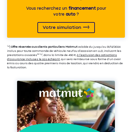
Vous recherchez un
financement
pour
votre
auto
?
Votre simulation
⁽⁴⁾|
Offre réservée aux clients particuliers Matmut
valable du jusqu’au 31/12/2024
inclus pour toute commande de véhicule neuf ou d’occasion en LLD, incluant les
prestations associés⁽³⁾ ⁽⁵⁾, dans la limite de 450 €,
à l’exclusion des cotisations
d’assurance incluses le cas échéant
, qui sera remboursé sous forme d’un avoir
émis au cours des quatre premiers mois de location, qui viendra en déduction de
la facturation.