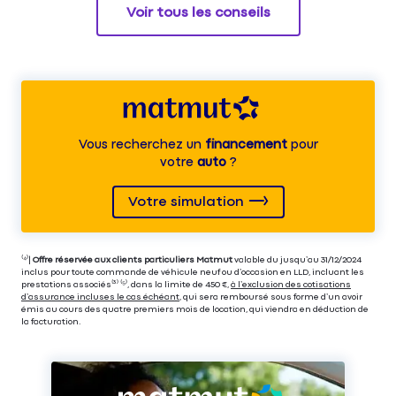
Voir tous les conseils
Vous recherchez un
financement
pour
votre
auto
?
Votre simulation
⁽⁴⁾|
Offre réservée aux clients particuliers Matmut
valable du jusqu’au 31/12/2024
inclus pour toute commande de véhicule neuf ou d’occasion en LLD, incluant les
prestations associés⁽³⁾ ⁽⁵⁾, dans la limite de 450 €,
à l’exclusion des cotisations
d’assurance incluses le cas échéant
, qui sera remboursé sous forme d’un avoir
émis au cours des quatre premiers mois de location, qui viendra en déduction de
la facturation.