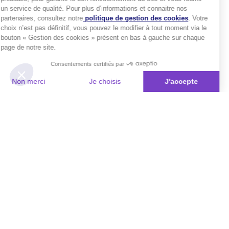
un service de qualité. Pour plus d’informations et connaitre nos
partenaires, consultez notre
politique de gestion des cookies
. Votre
choix n’est pas définitif, vous pouvez le modifier à tout moment via le
bouton « Gestion des cookies » présent en bas à gauche sur chaque
page de notre site.
Consentements certifiés par
Non merci
Je choisis
J'accepte
Plateforme de Gestion du Consentement : Personnalisez vos Options
Axeptio consent
Notre plateforme vous permet d'adapter et de gérer vos paramètres de 
Les conseils Matmut
Besoin d'une estimation ?