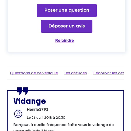
Poser une question
Déposer un avis
Rejoindre
Questions de ce véhicule
Les astuces
Découvrir les offr
Vidange
Henrie5793
Le
26 avril 2018
à
20:30
Bonjour, à quelle fréquence faite vous la vidange de
votre véhicule ? Merci