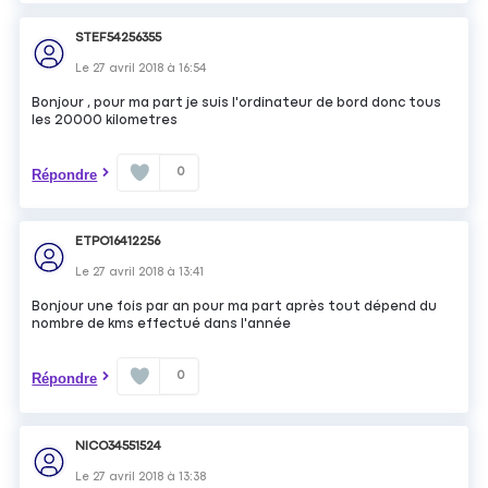
STEF54256355
Le
27 avril 2018
à
16:54
Bonjour , pour ma part je suis l'ordinateur de bord donc tous
les 20000 kilometres
0
Répondre
ETPO16412256
Le
27 avril 2018
à
13:41
Bonjour une fois par an pour ma part après tout dépend du
nombre de kms effectué dans l'année
0
Répondre
NICO34551524
Le
27 avril 2018
à
13:38