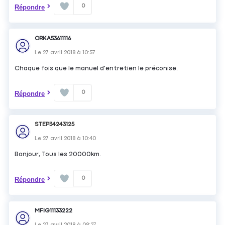
0
Répondre
ORKA53611116
Le
27 avril 2018
à
10:57
Chaque fois que le manuel d'entretien le préconise.
0
Répondre
STEP34243125
Le
27 avril 2018
à
10:40
Bonjour, Tous les 20000km.
0
Répondre
MFIG11133222
Le
27 avril 2018
à
09:27