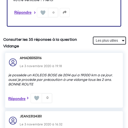
Répondre
0
Consulter les 35 réponses à la question
Vidange
AMAD55153116
Le
3 novembre 2020
à
19:18
je possède un KOLEOS BOSE de 2014 qui a 19000 km a ce jour.
aussi je procède par précaution à une vidange tous les 2 ans.
BONNE ROUTE
0
Répondre
JEAN23124351
Le
3 novembre 2020
à
16:32