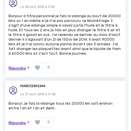
Le
28 avril 2018
à
11:42
Bonjour à titre personnel je fais la vidange au bout de 20000
kms ou 1 an même si je n'ai pas parcouru ce kilométrage. Il
s'agit d'une vidange simple à savoir juste l'huile et le filtre à
huile. Et tous les 2 ans je fais en plus changer le filtre à air et
le filtre à gasoil en sus. J'ai revendu ce dernier au mois d'août
dernier il s'agissait d'un 2l de 150cv de 2014. Il avait 90000
kms et je n'ai connu aucune panne durant ces 3 années. J'ai
fait changer les plaquettes avant ainsi que le liquide de frein
à 60000 kms et c'est tout. Bonne journée.
0
Répondre
MARC12342244
Le
27 avril 2018
à
17:38
Bonjour, je fais la vidange tous les 20000 km soit environ
entre 1 an et 1 an et demi.
0
Répondre