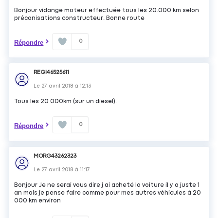
Bonjour vidange moteur effectuée tous les 20.000 km selon
préconisations constructeur. Bonne route
0
Répondre
REGI46525611
Le
27 avril 2018
à
12:13
Tous les 20 000km (sur un diesel).
0
Répondre
MORG43262323
Le
27 avril 2018
à
11:17
Bonjour Je ne serai vous dire j ai acheté la voiture il y a juste 1
an mais je pense faire comme pour mes autres véhicules à 20
000 km environ