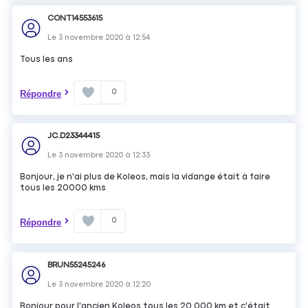
CONT14553615
Le
3 novembre 2020
à
12:54
Tous les ans
0
Répondre
JC.D23344415
Le
3 novembre 2020
à
12:33
Bonjour, je n'ai plus de Koleos, mais la vidange était à faire
tous les 20000 kms
0
Répondre
BRUN55245246
Le
3 novembre 2020
à
12:20
Bonjour pour l'ancien Koleos tous les 20 000 km et c'était