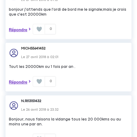
bonjour j'attends que l'ordi de bord me le signale;mais je crois
que c'est 20000km
0
Répondre
MICH55641452
Le
27 avril 2018
à
02:01
Tout les 20000km ou 1 fois par an .
0
Répondre
N.RI13151432
Le
26 avril 2018
à
23:32
Bonjour, nous faisons la vidange tous les 20 000kms ou au
moins une par an.