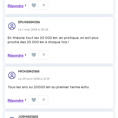
0
Répondre
EPUG52541256
Le
1 mai 2018
à
00:36
En théorie tout les 20 000 km. en pratique, on est plus
proche des 25 000 km à chaque fois !
0
Répondre
MICH25421363
Le
29 avril 2018
à
21:01
Tous les ans ou 20000 km au premier terme échu
0
Répondre
JOSY45213613