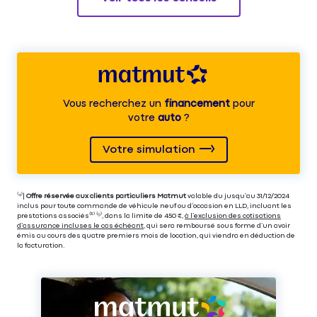
Vous recherchez un
financement
pour
votre
auto
?
Votre simulation
⁽⁴⁾|
Offre réservée aux clients particuliers Matmut
valable du jusqu’au 31/12/2024
inclus pour toute commande de véhicule neuf ou d’occasion en LLD, incluant les
prestations associés⁽³⁾ ⁽⁵⁾, dans la limite de 450 €,
à l’exclusion des cotisations
d’assurance incluses le cas échéant
, qui sera remboursé sous forme d’un avoir
émis au cours des quatre premiers mois de location, qui viendra en déduction de
la facturation.