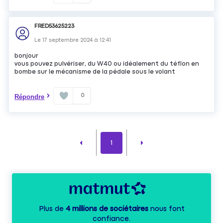
FRED53625223
Le
17 septembre 2024
à
12:41
bonjour
vous pouvez pulvériser, du W40 ou idéalement du téflon en
bombe sur le mécanisme de la pédale sous le volant
0
Répondre
1
Plus de
4 millions de sociétaires
nous font
confiance.