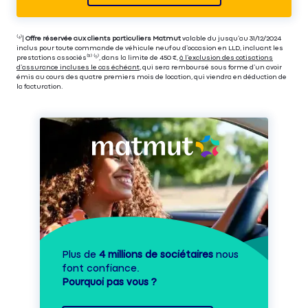
⁽⁴⁾|
Offre réservée aux clients particuliers Matmut
valable du jusqu’au 31/12/2024
inclus pour toute commande de véhicule neuf ou d’occasion en LLD, incluant les
prestations associés⁽³⁾ ⁽⁵⁾, dans la limite de 450 €,
à l’exclusion des cotisations
d’assurance incluses le cas échéant
, qui sera remboursé sous forme d’un avoir
émis au cours des quatre premiers mois de location, qui viendra en déduction de
la facturation.
Plus de
4 millions de sociétaires
nous
font confiance.
Pourquoi pas vous ?