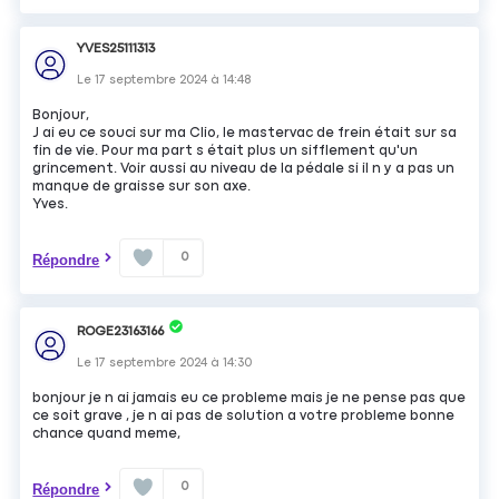
YVES25111313
Le
17 septembre 2024
à
14:48
Bonjour,
J ai eu ce souci sur ma Clio, le mastervac de frein était sur sa
fin de vie. Pour ma part s était plus un sifflement qu'un
grincement. Voir aussi au niveau de la pédale si il n y a pas un
manque de graisse sur son axe.
Yves.
0
Répondre
ROGE23163166
Le
17 septembre 2024
à
14:30
bonjour je n ai jamais eu ce probleme mais je ne pense pas que
ce soit grave , je n ai pas de solution a votre probleme bonne
chance quand meme,
0
Répondre