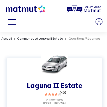
Accueil
Communauté Laguna II Estate
Questions/Réponses
Laguna II Estate
(
40
)
941
membres
Break
RENAULT