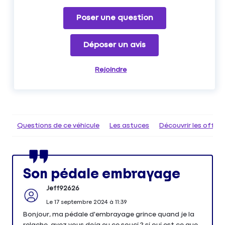
Poser une question
Déposer un avis
Rejoindre
Questions de ce véhicule
Les astuces
Découvrir les offr
Son pédale embrayage
Jeff92626
Le
17 septembre 2024
à
11:39
Bonjour, ma pédale d'embrayage grince quand je la
relache, avez vous deja eu ce souci ? si oui est ce que