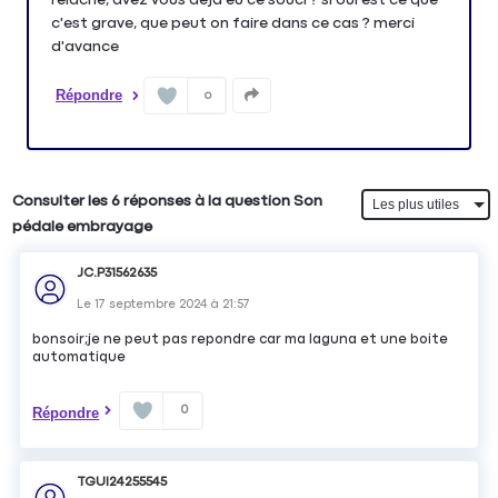
c'est grave, que peut on faire dans ce cas ? merci
d'avance
Répondre
0
Consulter les 6 réponses à la question Son
pédale embrayage
JC.P31562635
Le
17 septembre 2024
à
21:57
bonsoir;je ne peut pas repondre car ma laguna et une boite
automatique
0
Répondre
TGUI24255545