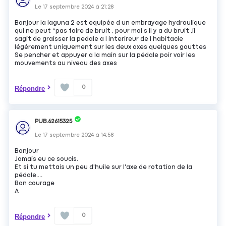
Le
17 septembre 2024
à
21:28
Bonjour la laguna 2 est equipée d un embrayage hydraulique
qui ne peut ^pas faire de bruit , pour moi s il y a du bruit ,il
sagit de graisser la pedale a l interireur de l habitacle
légérement uniquement sur les deux axes quelques gouttes
Se pencher et appuyer a la main sur la pédale poir voir les
mouvements au niveau des axes
0
Répondre
PUB.62615325
Le
17 septembre 2024
à
14:58
Bonjour
Jamais eu ce soucis.
Et si tu mettais un peu d'huile sur l'axe de rotation de la
pédale....
Bon courage
A
0
Répondre