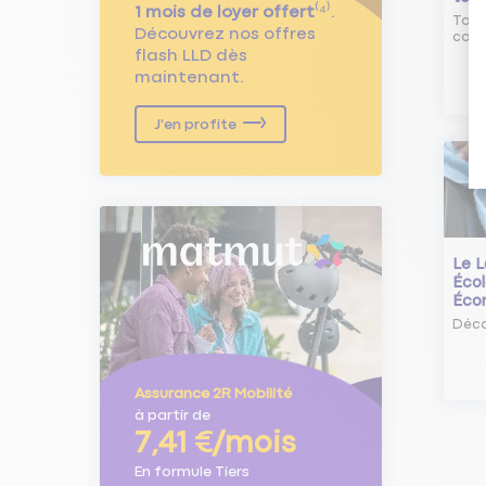
1 mois de loyer offert
⁽⁴⁾.
Tout
Découvrez nos offres
comm
flash LLD dès
maintenant.
J'en profite
Le L
Écol
Éco
Déco
Assurance 2R Mobilité
à partir de
7,41 €/mois
En formule Tiers