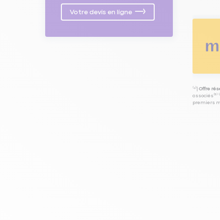
Votre devis en ligne
⁽⁴⁾|
Offre ré
associés⁽³⁾ 
premiers mo