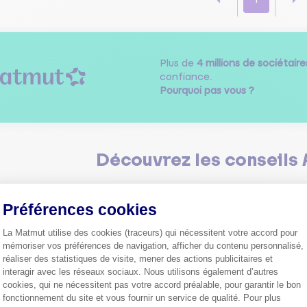
1
Plus de
4 millions de sociétaire
confiance.
Pourquoi pas vous ?
Découvrez les
conseils
Préférences cookies
La Matmut utilise des cookies (traceurs) qui nécessitent votre accord pour
mémoriser vos préférences de navigation, afficher du contenu personnalisé,
réaliser des statistiques de visite, mener des actions publicitaires et
Comment bien choisir son
interagir avec les réseaux sociaux. Nous utilisons également d’autres
assurance auto ?
cookies, qui ne nécessitent pas votre accord préalable, pour garantir le bon
Conseils pour choisir la meille
st-ce que le nouveau radar
fonctionnement du site et vous fournir un service de qualité. Pour plus
assurance auto selon vos bes
Axeptio consent
elle ?