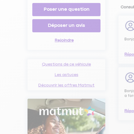
Consul
Poser une question
Déposer un avis
Bonjo
Rejoindre
Répo
Questions de ce véhicule
Les astuces
Découvrir les offres Matmut
Bonjo
a fo
Répo