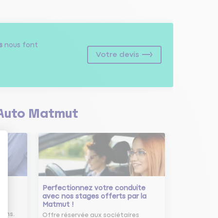
s
nous font
Votre devis
Auto Matmut
Perfectionnez votre conduite
avec nos stages offerts par la
Matmut !
ure
oins.
Offre réservée aux sociétaires