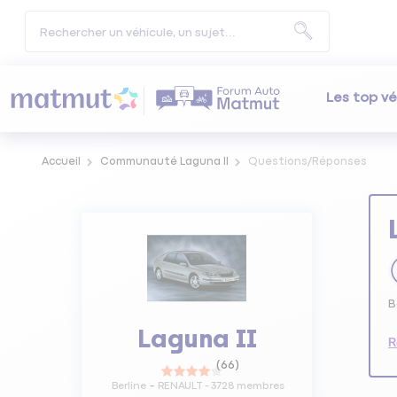
Les top vé
Accueil
Communauté Laguna II
Questions/Réponses
B
Laguna II
R
(
66
)
Berline
RENAULT
-
3728
membres