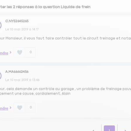
ter les 2 réponses à la question Liquide de frein
C.NY52645265
Le
10 mai 2019
à
14:17
ur Monsieur, il vous faut faire contrôler tout le circuit freinage et not
0
ndre
A.MA66662456
Le
10 mai 2019
à
13:46
ur, cela demande un contrôle au garage , un problème de freinage pouva
rcement une cause, cordialement, Alain
0
ndre