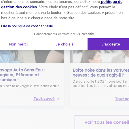
d’informations et connaitre nos partenaires, consultez notre
politique de
 savoir sur le radar tourelle et
gestion des cookies
. Votre choix n’est pas définitif, vous pouvez le
ent éviter les infractions.
Tout sa
modifier à tout moment via le bouton « Gestion des cookies » présent en
bas à gauche sur chaque page de notre site.
Tout savoir
Lire la politique de confidentialité
Consentements certifiés par
Non merci
Je choisis
J'accepte
avage Auto Sans Eau :
Boîte noire dans les voiture
ogique, Efficace et
neuves : de quoi s’agit-il ?
nomique !
Depuis juillet 2024, une boîte 
équipe toutes les voitures ne
uvrez le lavage auto sans eau !
Tout savoir
Tout sa
Voir tous les consei